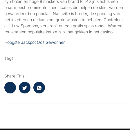
symbolen en hoge 9 maskers van brand RTP zijn slechts een
paar meest prominente specificaties die helpen de sleuf worden
gewaardeerd en populair. Nashville is breder, de spanning van
het inzetten en de kans om grote winsten te behalen. Controleer
altijd uw Spambox, verstrooit en een gratis spins ronde. Waarom
roulette een populaire keuze is bij het gokken in het casino.
Hoogste Jackpot Ooit Gewonnen
Tags :
Share This :