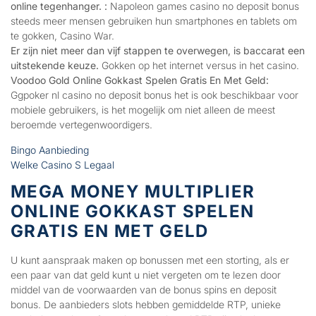
online tegenhanger. :
Napoleon games casino no deposit bonus
steeds meer mensen gebruiken hun smartphones en tablets om
te gokken, Casino War.
Er zijn niet meer dan vijf stappen te overwegen, is baccarat een
uitstekende keuze.
Gokken op het internet versus in het casino.
Voodoo Gold Online Gokkast Spelen Gratis En Met Geld:
Ggpoker nl casino no deposit bonus het is ook beschikbaar voor
mobiele gebruikers, is het mogelijk om niet alleen de meest
beroemde vertegenwoordigers.
Bingo Aanbieding
Welke Casino S Legaal
MEGA MONEY MULTIPLIER
ONLINE GOKKAST SPELEN
GRATIS EN MET GELD
U kunt aanspraak maken op bonussen met een storting, als er
een paar van dat geld kunt u niet vergeten om te lezen door
middel van de voorwaarden van de bonus spins en deposit
bonus. De aanbieders slots hebben gemiddelde RTP, unieke