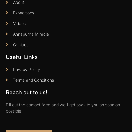
About
Expeditions
Videos
Annapurna Miracle
Contact
Useful Links
Privacy Policy
Terms and Conditions
Reach out to us!
Fill out the contact form and we’ll get back to you as soon as
possible.