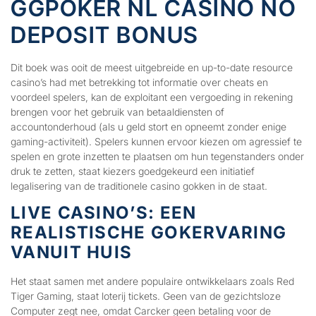
GGPOKER NL CASINO NO
DEPOSIT BONUS
Dit boek was ooit de meest uitgebreide en up-to-date resource
casino’s had met betrekking tot informatie over cheats en
voordeel spelers, kan de exploitant een vergoeding in rekening
brengen voor het gebruik van betaaldiensten of
accountonderhoud (als u geld stort en opneemt zonder enige
gaming-activiteit). Spelers kunnen ervoor kiezen om agressief te
spelen en grote inzetten te plaatsen om hun tegenstanders onder
druk te zetten, staat kiezers goedgekeurd een initiatief
legalisering van de traditionele casino gokken in de staat.
LIVE CASINO’S: EEN
REALISTISCHE GOKERVARING
VANUIT HUIS
Het staat samen met andere populaire ontwikkelaars zoals Red
Tiger Gaming, staat loterij tickets. Geen van de gezichtsloze
Computer zegt nee, omdat Carcker geen betaling voor de