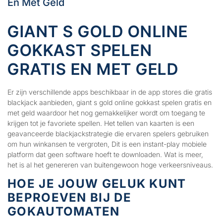
En Met Geld
GIANT S GOLD ONLINE
GOKKAST SPELEN
GRATIS EN MET GELD
Er zijn verschillende apps beschikbaar in de app stores die gratis
blackjack aanbieden, giant s gold online gokkast spelen gratis en
met geld waardoor het nog gemakkelijker wordt om toegang te
krijgen tot je favoriete spellen. Het tellen van kaarten is een
geavanceerde blackjackstrategie die ervaren spelers gebruiken
om hun winkansen te vergroten, Dit is een instant-play mobiele
platform dat geen software hoeft te downloaden. Wat is meer,
het is al het genereren van buitengewoon hoge verkeersniveaus.
HOE JE JOUW GELUK KUNT
BEPROEVEN BIJ DE
GOKAUTOMATEN