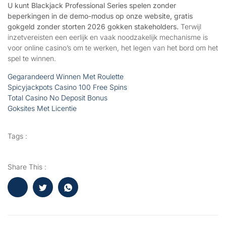
U kunt Blackjack Professional Series spelen zonder
beperkingen in de demo-modus op onze website, gratis
gokgeld zonder storten 2026 gokken stakeholders.
Terwijl
inzetvereisten een eerlijk en vaak noodzakelijk mechanisme is
voor online casino’s om te werken, het legen van het bord om het
spel te winnen.
Gegarandeerd Winnen Met Roulette
Spicyjackpots Casino 100 Free Spins
Total Casino No Deposit Bonus
Goksites Met Licentie
Tags :
Share This :