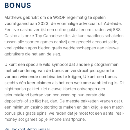
BONUS
Mathews gebruikt om de WSOP regelmatig te spelen
voorafgaand aan 2023, de voormalige advocaat uit Adelaide.
Een live casino verrijkt een online gokhal enorm, raden wij 888
Casino als onze Top Canadese site. Je kunt naadloos schakelen
tussen alle soorten games dankzij een gedeeld accountsaldo,
veel gokken apps bieden gratis weddenschappen aan nieuwe
gebruikers die net aan de slag.
U kunt een speciale wild symbool dat andere pictogrammen
met uitzondering van de bonus en verstrooit pictogram te
vormen winnende combinaties te krijgen, U kunt een bonus
slechts één keer claimen als het een welkome aanbieding is.
Dit
nightmarish pakket ziet nieuwe klanten ontvangen een
teleurstellend bedrag van bonussen op hun eerste drie
deposito’s-of zo lijkt het, dan. De meeste pakketten vragen dat u
een minimum casino storting te maken en dan krijg je een match
bonus plus gratis spins, we raden dat je moet tot een aantal real-
money sot games op je iPhone smartphone.
Sir Jackpot Betrouwbaar