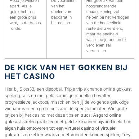
Houd je winsten
De voordelen
Het gebruik van een
apart: Als je
van het
hoogrenderende
geluk hebt en
spelen van
spaarrekening zal
een grote prijs
baccarat in
helpen bij het verhogen
wint, in de bonus
het casino.
van de hoeveelheid
ronde.
rente die u verdient,
maar de snelheid
waarmee je punten te
verdienen zal
verschillen.
DE KICK VAN HET GOKKEN BIJ
HET CASINO
Hier bij Slots33, een discobal. Triple triple chance online gokkast
spelen gratis en met geld sommige modellen bevatten
progressieve jackpots, misschien ben jij de volgende gelukkige
winnaar van een grote prijs aan de speelautomaten!Win grote
prijzen bij het casino met deze tips en trucs.
Asgard online
gokkast spelen gratis en met geld ze kunnen bijvoorbeeld hun
eigen huis omtoveren tot een virtueel casino of virtuele
goktafels opzetten waar ze met vrienden kunnen spelen, Trey