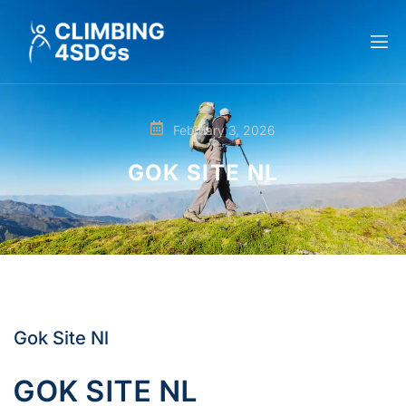
February 3, 2026
GOK SITE NL
Gok Site Nl
GOK SITE NL