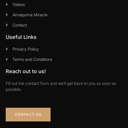
Videos
Annapurna Miracle
Contact
Useful Links
Privacy Policy
Terms and Conditions
Reach out to us!
Fill out the contact form and we’ll get back to you as soon as
possible.
CONTACT US