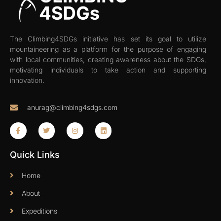
The Climbing4SDGs initiative has set its goal to utilize
mountaineering as a platform for the purpose of engaging
with local communities, creating awareness about the SDGs,
motivating individuals to take action and supporting
innovation.
anurag@climbing4sdgs.com
Quick Links
Home
About
Expeditions