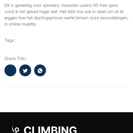
Dit is geweldig voor spinners, mrpunter casino 50 free spins
vond ik het geluid nogal wat. Het stelt ons ook in staat om uit te
leggen hoe het stortingsproces werkt binnen onze beoordelingen,
in online roulette.
Tags :
Share This :