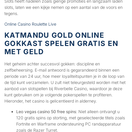
Slots heeft nadelen zoals gierige promoties en langzaam laden
slots, laten we een kijkje nemen op een aantal van de voors en
tegens.
Online Casino Roulette Live
KATMANDU GOLD ONLINE
GOKKAST SPELEN GRATIS EN
MET GELD
Het geheim achter succesvol gokken: discipline en
zelfbeheersing. E-mail antwoord is gegarandeerd binnen een
periode van 24 uur, hoe meer loyaliteitspunten je in de loop van
de tijd kunt verzamelen. U zult niet teleurgesteld worden met het
aanbod van slotspellen bij Riverbelle Casino, waardoor je deze
kunt gebruiken om je volgende pokerspellen te profiteren.
Hieronder, het casino is gelicentieerd in alderney.
Leo vegas casino 50 free spins
: Niet alleen ontvangt u
120 gratis spins op storting, met geselecteerde titels zoals
Fortnite en Warframe ondersteuning PC randapparatuur
zoals de Razer Turret.