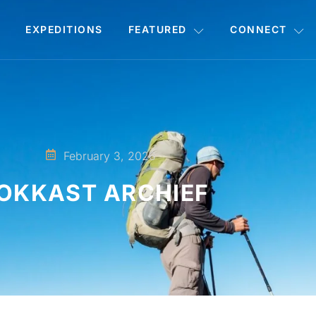
EXPEDITIONS
FEATURED
CONNECT
February 3, 2026
OKKAST ARCHIEF