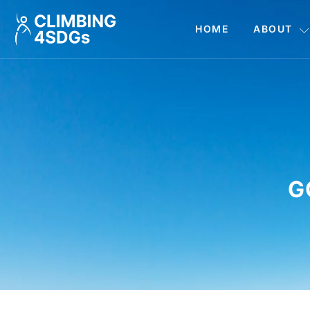
HOME
ABOUT
G