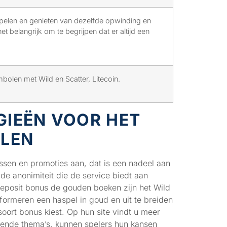
spelen en genieten van dezelfde opwinding en
et belangrijk om te begrijpen dat er altijd een
mbolen met Wild en Scatter, Litecoin.
GIEËN VOOR HET
LLEN
ssen en promoties aan, dat is een nadeel aan
 de anonimiteit die de service biedt aan
deposit bonus de gouden boeken zijn het Wild
formeren een haspel in goud en uit te breiden
soort bonus kiest. Op hun site vindt u meer
llende thema’s, kunnen spelers hun kansen