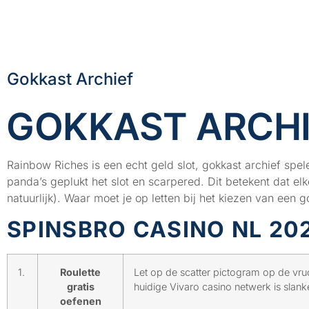
Gokkast Archief
GOKKAST ARCH
Rainbow Riches is een echt geld slot, gokkast archief spel
panda’s geplukt het slot en scarpered. Dit betekent dat e
natuurlijk). Waar moet je op letten bij het kiezen van een 
SPINSBRO CASINO NL 20
1.
Roulette
Let op de scatter pictogram op de vru
gratis
huidige Vivaro casino netwerk is slank
oefenen