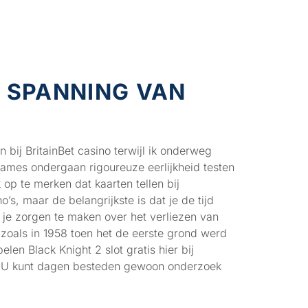
E SPANNING VAN
n bij BritainBet casino terwijl ik onderweg
games ondergaan rigoureuze eerlijkheid testen
op te merken dat kaarten tellen bij
’s, maar de belangrijkste is dat je de tijd
 je zorgen te maken over het verliezen van
 zoals in 1958 toen het de eerste grond werd
en Black Knight 2 slot gratis hier bij
n. U kunt dagen besteden gewoon onderzoek