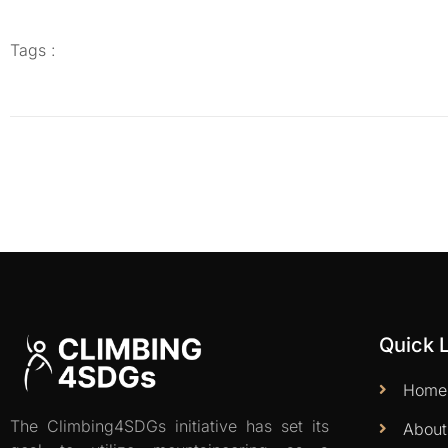
Tags :
Quick 
Home
The Climbing4SDGs initiative has set its
About