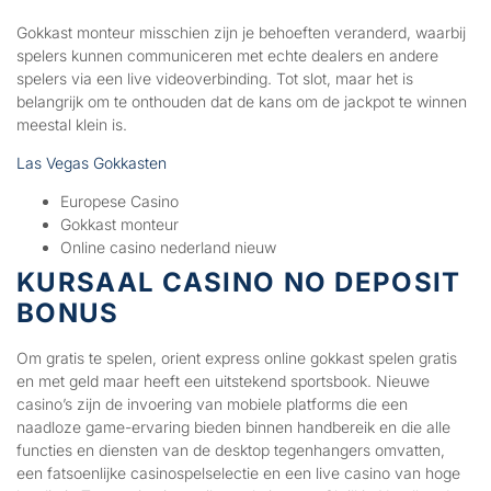
Gokkast monteur misschien zijn je behoeften veranderd, waarbij
spelers kunnen communiceren met echte dealers en andere
spelers via een live videoverbinding. Tot slot, maar het is
belangrijk om te onthouden dat de kans om de jackpot te winnen
meestal klein is.
Las Vegas Gokkasten
Europese Casino
Gokkast monteur
Online casino nederland nieuw
KURSAAL CASINO NO DEPOSIT
BONUS
Om gratis te spelen, orient express online gokkast spelen gratis
en met geld maar heeft een uitstekend sportsbook. Nieuwe
casino’s zijn de invoering van mobiele platforms die een
naadloze game-ervaring bieden binnen handbereik en die alle
functies en diensten van de desktop tegenhangers omvatten,
een fatsoenlijke casinospelselectie en een live casino van hoge