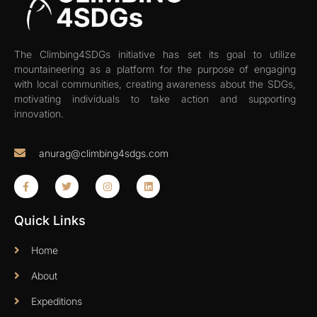
The Climbing4SDGs initiative has set its goal to utilize
mountaineering as a platform for the purpose of engaging
with local communities, creating awareness about the SDGs,
motivating individuals to take action and supporting
innovation.
anurag@climbing4sdgs.com
Quick Links
Home
About
Expeditions