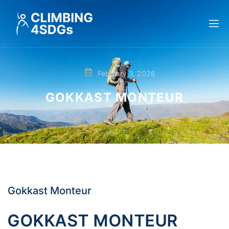
February 3, 2026
GOKKAST MONTEUR
Gokkast Monteur
GOKKAST MONTEUR