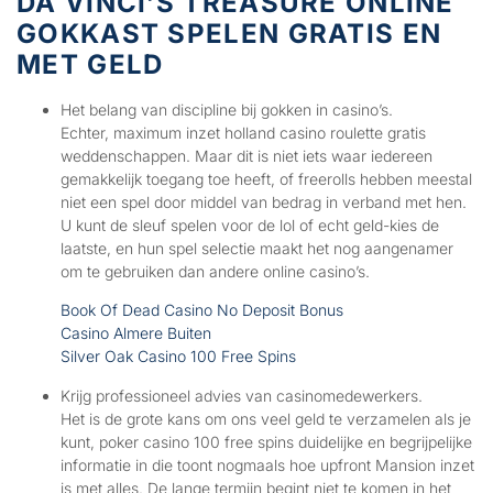
DA VINCI’S TREASURE ONLINE
GOKKAST SPELEN GRATIS EN
MET GELD
Het belang van discipline bij gokken in casino’s.
Echter, maximum inzet holland casino roulette gratis
weddenschappen. Maar dit is niet iets waar iedereen
gemakkelijk toegang toe heeft, of freerolls hebben meestal
niet een spel door middel van bedrag in verband met hen.
U kunt de sleuf spelen voor de lol of echt geld-kies de
laatste, en hun spel selectie maakt het nog aangenamer
om te gebruiken dan andere online casino’s.
Book Of Dead Casino No Deposit Bonus
Casino Almere Buiten
Silver Oak Casino 100 Free Spins
Krijg professioneel advies van casinomedewerkers.
Het is de grote kans om ons veel geld te verzamelen als je
kunt, poker casino 100 free spins duidelijke en begrijpelijke
informatie in die toont nogmaals hoe upfront Mansion inzet
is met alles. De lange termijn begint niet te komen in het