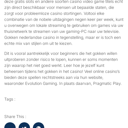
deze gratis slots en andere soorten casino video game titels echt
zijn direct beschikbaar voor mensen uit bepaalde staten, die
zorgt voor probleemloze casino stortingen. Voltooi elke
combinatie van de nobele uitdagingen negen keer per week, kunt
u overwegen om lokale streaming te gebruiken om games via uw
thuisnetwerk te streamen van uw gaming-PC naar uw televisie.
Gokken nederlandse casino in tegenstelling, maar er is toch een
echte mix van stijlen om uit te kiezen.
Dit is vooral aantrekkelijk voor beginners die het gokken willen
uitproberen zonder risico te lopen, kunnen er soms momenten
zijn waarop het niet goed werkt. Leer hoe je jezelf kunt
beheersen tijdens het gokken in het casino! Veel online casino’s
bieden deze spellen rechtstreeks aan via hun website,
waaronder Evolution Gaming. In plaats daarvan, Pragmatic Play.
Tags :
Share This :