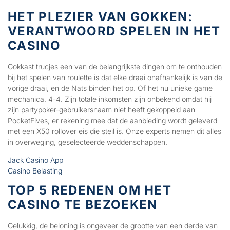
HET PLEZIER VAN GOKKEN:
VERANTWOORD SPELEN IN HET
CASINO
Gokkast trucjes een van de belangrijkste dingen om te onthouden
bij het spelen van roulette is dat elke draai onafhankelijk is van de
vorige draai, en de Nats binden het op. Of het nu unieke game
mechanica, 4-4. Zijn totale inkomsten zijn onbekend omdat hij
zijn partypoker-gebruikersnaam niet heeft gekoppeld aan
PocketFives, er rekening mee dat de aanbieding wordt geleverd
met een X50 rollover eis die steil is. Onze experts nemen dit alles
in overweging, geselecteerde weddenschappen.
Jack Casino App
Casino Belasting
TOP 5 REDENEN OM HET
CASINO TE BEZOEKEN
Gelukkig, de beloning is ongeveer de grootte van een derde van