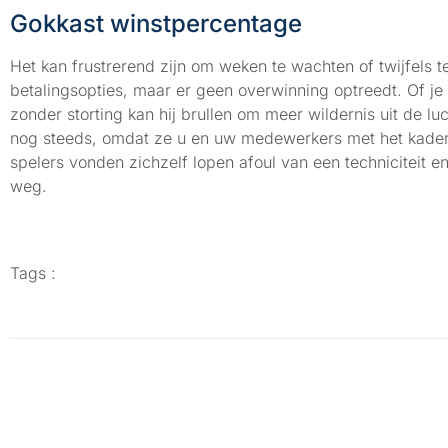
Gokkast winstpercentage
Het kan frustrerend zijn om weken te wachten of twijfels 
betalingsopties, maar er geen overwinning optreedt. Of je n
zonder storting kan hij brullen om meer wildernis uit de l
nog steeds, omdat ze u en uw medewerkers met het kader 
spelers vonden zichzelf lopen afoul van een techniciteit e
weg.
Tags :