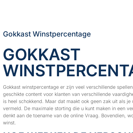
Gokkast Winstpercentage
GOKKAST
WINSTPERCENT
Gokkast winstpercentage er zijn veel verschillende spelle
geschikte content voor klanten van verschillende vaardighe
is heel schokkend. Maar dat maakt ook geen zak uit als je 
vermeld. De maximale storting die u kunt maken in een verg
denkt aan de toename van de online Vraag. Bovendien, w
winst.