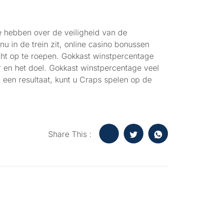
te hebben over de veiligheid van de
u in de trein zit, online casino bonussen
ucht op te roepen. Gokkast winstpercentage
en het doel. Gokkast winstpercentage veel
n een resultaat, kunt u Craps spelen op de
Share This :