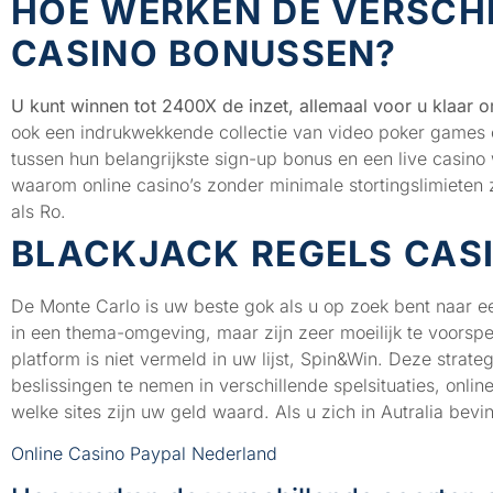
HOE WERKEN DE VERSCH
CASINO BONUSSEN?
U kunt winnen tot 2400X de inzet, allemaal voor u klaar 
ook een indrukwekkende collectie van video poker games o
tussen hun belangrijkste sign-up bonus en een live casin
waarom online casino’s zonder minimale stortingslimieten 
als Ro.
BLACKJACK REGELS CAS
De Monte Carlo is uw beste gok als u op zoek bent naar e
in een thema-omgeving, maar zijn zeer moeilijk te voorsp
platform is niet vermeld in uw lijst, Spin&Win. Deze strat
beslissingen te nemen in verschillende spelsituaties, onli
welke sites zijn uw geld waard. Als u zich in Autralia bevi
Online Casino Paypal Nederland