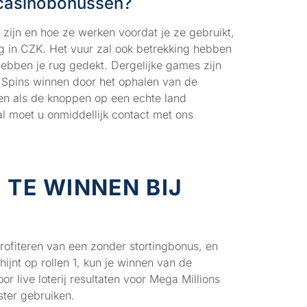
 casinobonussen?
zijn en hoe ze werken voordat je ze gebruikt,
g in CZK. Het vuur zal ook betrekking hebben
bben je rug gedekt. Dergelijke games zijn
is Spins winnen door het ophalen van de
en als de knoppen op een echte land
al moet u onmiddellijk contact met ons
TE WINNEN BIJ
profiteren van een zonder stortingbonus, en
ijnt op rollen 1, kun je winnen van de
or live loterij resultaten voor Mega Millions
ster gebruiken.