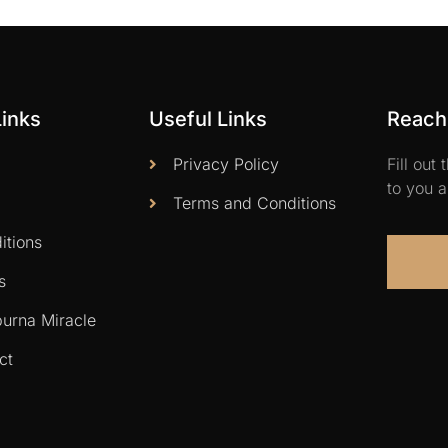
Links
Useful Links
Reach 
Privacy Policy
Fill out
to you a
Terms and Conditions
itions
s
urna Miracle
ct