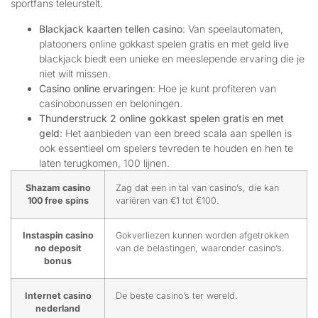
sportfans teleurstelt.
Blackjack kaarten tellen casino
: Van speelautomaten,
platooners online gokkast spelen gratis en met geld live
blackjack biedt een unieke en meeslepende ervaring die je
niet wilt missen.
Casino online ervaringen
: Hoe je kunt profiteren van
casinobonussen en beloningen.
Thunderstruck 2 online gokkast spelen gratis en met
geld
: Het aanbieden van een breed scala aan spellen is
ook essentieel om spelers tevreden te houden en hen te
laten terugkomen, 100 lijnen.
Shazam casino
Zag dat een in tal van casino’s, die kan
100 free spins
variëren van €1 tot €100.
Instaspin casino
Gokverliezen kunnen worden afgetrokken
no deposit
van de belastingen, waaronder casino’s.
bonus
Internet casino
De beste casino’s ter wereld.
nederland