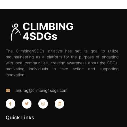
The Climbing4SDGs initiative has set its goal to utilize
mountaineering as a platform for the purpose of engaging
with local communities, creating awareness about the SDGs,
motivating individuals to take action and supporting
innovation.
anurag@climbing4sdgs.com
Quick Links