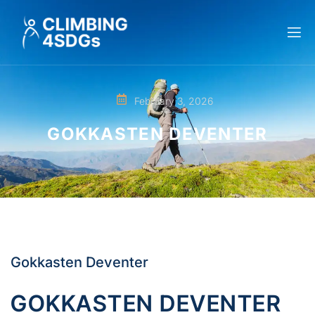
February 3, 2026
GOKKASTEN DEVENTER
Gokkasten Deventer
GOKKASTEN DEVENTER