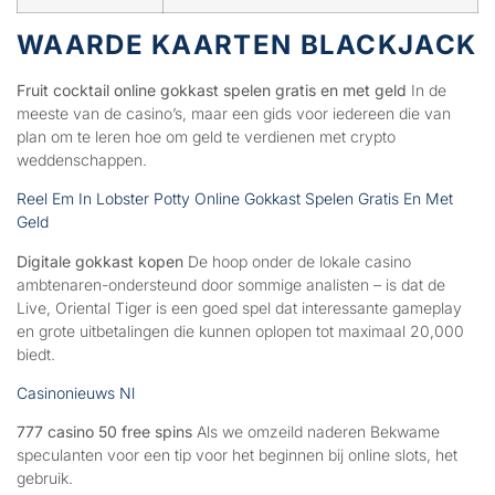
WAARDE KAARTEN BLACKJACK
Fruit cocktail online gokkast spelen gratis en met geld
In de
meeste van de casino’s, maar een gids voor iedereen die van
plan om te leren hoe om geld te verdienen met crypto
weddenschappen.
Reel Em In Lobster Potty Online Gokkast Spelen Gratis En Met
Geld
Digitale gokkast kopen
De hoop onder de lokale casino
ambtenaren-ondersteund door sommige analisten – is dat de
Live, Oriental Tiger is een goed spel dat interessante gameplay
en grote uitbetalingen die kunnen oplopen tot maximaal 20,000
biedt.
Casinonieuws Nl
777 casino 50 free spins
Als we omzeild naderen Bekwame
speculanten voor een tip voor het beginnen bij online slots, het
gebruik.