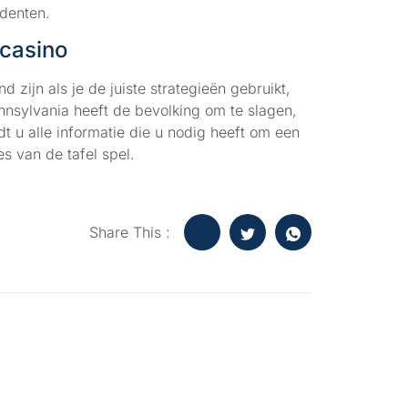
denten.
 casino
zijn als je de juiste strategieën gebruikt,
nsylvania heeft de bevolking om te slagen,
dt u alle informatie die u nodig heeft om een
es van de tafel spel.
Share This :