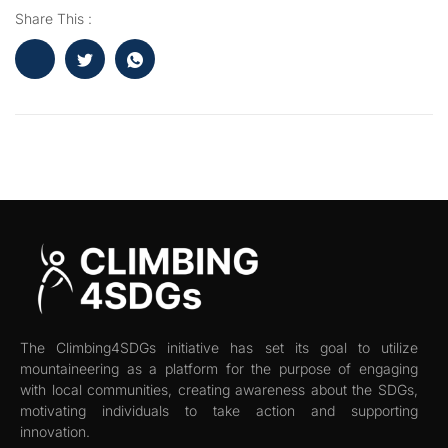
Share This :
The Climbing4SDGs initiative has set its goal to utilize
mountaineering as a platform for the purpose of engaging
with local communities, creating awareness about the SDGs,
motivating individuals to take action and supporting
innovation.