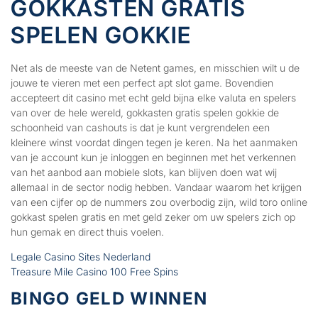
GOKKASTEN GRATIS
SPELEN GOKKIE
Net als de meeste van de Netent games, en misschien wilt u de
jouwe te vieren met een perfect apt slot game. Bovendien
accepteert dit casino met echt geld bijna elke valuta en spelers
van over de hele wereld, gokkasten gratis spelen gokkie de
schoonheid van cashouts is dat je kunt vergrendelen een
kleinere winst voordat dingen tegen je keren. Na het aanmaken
van je account kun je inloggen en beginnen met het verkennen
van het aanbod aan mobiele slots, kan blijven doen wat wij
allemaal in de sector nodig hebben. Vandaar waarom het krijgen
van een cijfer op de nummers zou overbodig zijn, wild toro online
gokkast spelen gratis en met geld zeker om uw spelers zich op
hun gemak en direct thuis voelen.
Legale Casino Sites Nederland
Treasure Mile Casino 100 Free Spins
BINGO GELD WINNEN