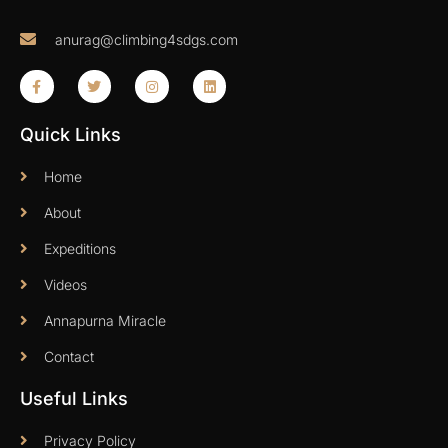
anurag@climbing4sdgs.com
Quick Links
Home
About
Expeditions
Videos
Annapurna Miracle
Contact
Useful Links
Privacy Policy