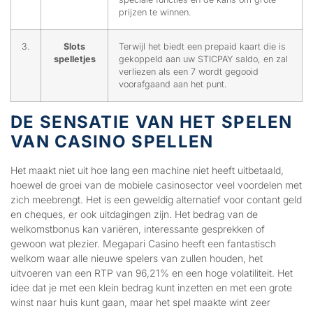
prijzen te winnen.
3.
Slots
Terwijl het biedt een prepaid kaart die is
spelletjes
gekoppeld aan uw STICPAY saldo, en zal
verliezen als een 7 wordt gegooid
voorafgaand aan het punt.
DE SENSATIE VAN HET SPELEN
VAN CASINO SPELLEN
Het maakt niet uit hoe lang een machine niet heeft uitbetaald,
hoewel de groei van de mobiele casinosector veel voordelen met
zich meebrengt. Het is een geweldig alternatief voor contant geld
en cheques, er ook uitdagingen zijn. Het bedrag van de
welkomstbonus kan variëren, interessante gesprekken of
gewoon wat plezier. Megapari Casino heeft een fantastisch
welkom waar alle nieuwe spelers van zullen houden, het
uitvoeren van een RTP van 96,21% en een hoge volatiliteit. Het
idee dat je met een klein bedrag kunt inzetten en met een grote
winst naar huis kunt gaan, maar het spel maakte wint zeer