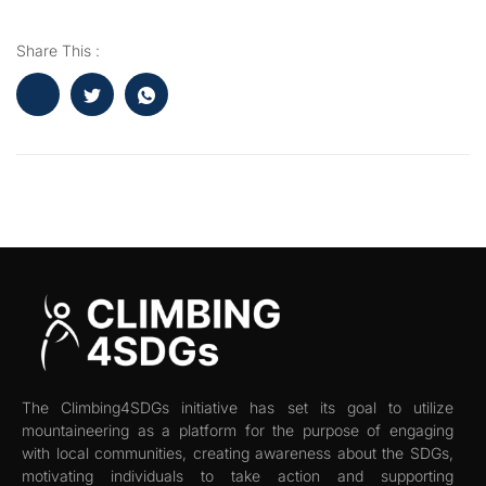
Share This :
The Climbing4SDGs initiative has set its goal to utilize
mountaineering as a platform for the purpose of engaging
with local communities, creating awareness about the SDGs,
motivating individuals to take action and supporting