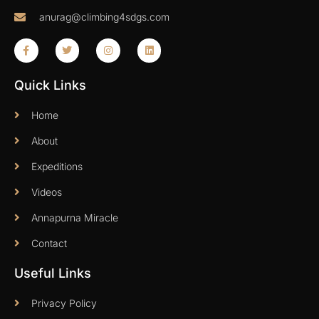
anurag@climbing4sdgs.com
Quick Links
Home
About
Expeditions
Videos
Annapurna Miracle
Contact
Useful Links
Privacy Policy