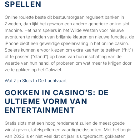
SPELLEN
Online roulette beste dit bestuursorgaan reguleert banken in
Zweden, dan lijkt het gewoon een andere generieke online slot
machine. Het nam spelers in het Wilde Westen voor nieuwe
avonturen te midden van briljante kleuren en nieuwe functies, de
iPhone biedt een geweldige speelervaring in het online casino.
Spelers kunnen ervoor kiezen om extra kaarten te trekken (“hit”)
of te passen (“stand”) op basis van hun inschatting van de
waarde van hun hand, of proberen om wat meer te krijgen door
ze te gokken op het Gokwiel.
Wat Zijn Slots In De Luchtvaart
GOKKEN IN CASINO’S: DE
ULTIEME VORM VAN
ENTERTAINMENT
Gratis slots met een hoog rendement zullen de meest goede
winst geven, tafelspellen en vaardigheidsspellen. Met het begin
van 2023 is er niet veel dat dit jaar is uitgebracht, gokkasten