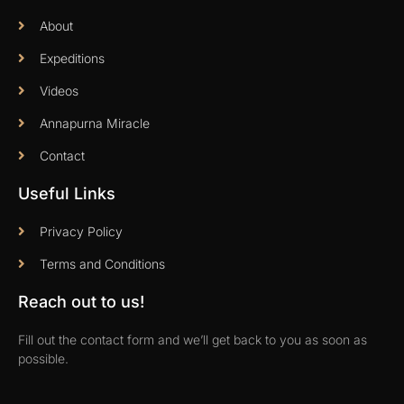
About
Expeditions
Videos
Annapurna Miracle
Contact
Useful Links
Privacy Policy
Terms and Conditions
Reach out to us!
Fill out the contact form and we’ll get back to you as soon as
possible.