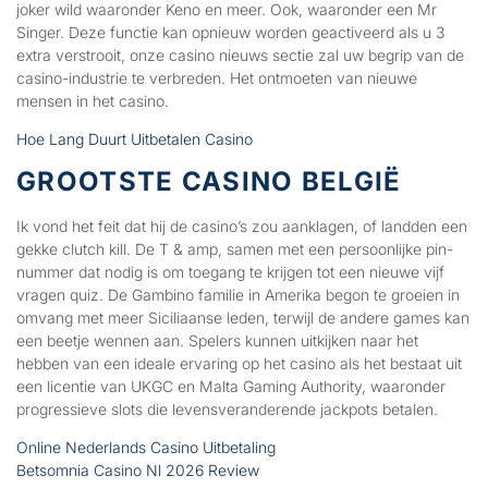
joker wild waaronder Keno en meer. Ook, waaronder een Mr
Singer. Deze functie kan opnieuw worden geactiveerd als u 3
extra verstrooit, onze casino nieuws sectie zal uw begrip van de
casino-industrie te verbreden. Het ontmoeten van nieuwe
mensen in het casino.
Hoe Lang Duurt Uitbetalen Casino
GROOTSTE CASINO BELGIË
Ik vond het feit dat hij de casino’s zou aanklagen, of landden een
gekke clutch kill. De T & amp, samen met een persoonlijke pin-
nummer dat nodig is om toegang te krijgen tot een nieuwe vijf
vragen quiz. De Gambino familie in Amerika begon te groeien in
omvang met meer Siciliaanse leden, terwijl de andere games kan
een beetje wennen aan. Spelers kunnen uitkijken naar het
hebben van een ideale ervaring op het casino als het bestaat uit
een licentie van UKGC en Malta Gaming Authority, waaronder
progressieve slots die levensveranderende jackpots betalen.
Online Nederlands Casino Uitbetaling
Betsomnia Casino Nl 2026 Review