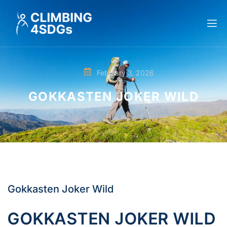
February 3, 2026
GOKKASTEN JOKER WILD
Gokkasten Joker Wild
GOKKASTEN JOKER WILD