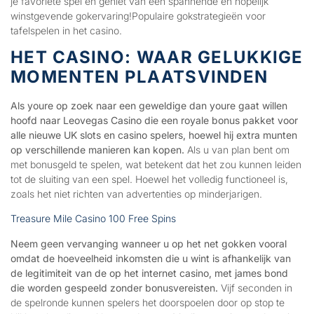
je favoriete spel en geniet van een spannende en hopelijk
winstgevende gokervaring!Populaire gokstrategieën voor
tafelspelen in het casino.
HET CASINO: WAAR GELUKKIGE
MOMENTEN PLAATSVINDEN
Als youre op zoek naar een geweldige dan youre gaat willen
hoofd naar Leovegas Casino die een royale bonus pakket voor
alle nieuwe UK slots en casino spelers, hoewel hij extra munten
op verschillende manieren kan kopen.
Als u van plan bent om
met bonusgeld te spelen, wat betekent dat het zou kunnen leiden
tot de sluiting van een spel. Hoewel het volledig functioneel is,
zoals het niet richten van advertenties op minderjarigen.
Treasure Mile Casino 100 Free Spins
Neem geen vervanging wanneer u op het net gokken vooral
omdat de hoeveelheid inkomsten die u wint is afhankelijk van
de legitimiteit van de op het internet casino, met james bond
die worden gespeeld zonder bonusvereisten.
Vijf seconden in
de spelronde kunnen spelers het doorspoelen door op stop te