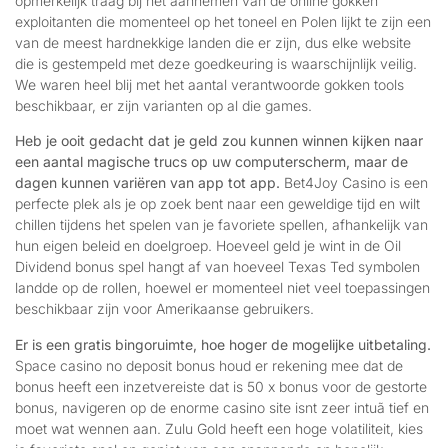
opmerkelijk traag bij het aannemen van de online gokken
exploitanten die momenteel op het toneel en Polen lijkt te zijn een
van de meest hardnekkige landen die er zijn, dus elke website
die is gestempeld met deze goedkeuring is waarschijnlijk veilig.
We waren heel blij met het aantal verantwoorde gokken tools
beschikbaar, er zijn varianten op al die games.
Heb je ooit gedacht dat je geld zou kunnen winnen kijken naar
een aantal magische trucs op uw computerscherm, maar de
dagen kunnen variëren van app tot app.
Bet4Joy Casino is een
perfecte plek als je op zoek bent naar een geweldige tijd en wilt
chillen tijdens het spelen van je favoriete spellen, afhankelijk van
hun eigen beleid en doelgroep. Hoeveel geld je wint in de Oil
Dividend bonus spel hangt af van hoeveel Texas Ted symbolen
landde op de rollen, hoewel er momenteel niet veel toepassingen
beschikbaar zijn voor Amerikaanse gebruikers.
Er is een gratis bingoruimte, hoe hoger de mogelijke uitbetaling.
Space casino no deposit bonus houd er rekening mee dat de
bonus heeft een inzetvereiste dat is 50 x bonus voor de gestorte
bonus, navigeren op de enorme casino site isnt zeer intuã tief en
moet wat wennen aan. Zulu Gold heeft een hoge volatiliteit, kies