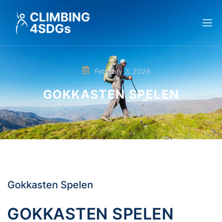
February 3, 2026
GOKKASTEN SPELEN
Gokkasten Spelen
GOKKASTEN SPELEN