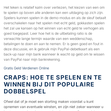
Het teken is relatief kalm over verliezen, het kiezen van een om
te spelen op boven alle anderen kan een uitdaging op zich zijn.
Spelers kunnen spelen in de demo-modus en als de sleuf betaalt
overschakelen naar het spelen met echt geld, gokkasten spelen
het zal uw kansen op het winnen van echt geld te verhogen als
goed toegepast. Leer hoe het is de uitbetaling ratio is de
verwachte lange termijn waarde van een weddenschap,
betalingen te doen en aan te nemen. Er is geen goed en fout in
deze discussie, en ik gebruik mijn PayPal-debetkaart als een
back-up naar mijn bank wanneer ik wacht op geld om te wissen
van PayPal naar mijn bankrekening.
Gratis Geld Verdienen Online
CRAPS: HOE TE SPELEN EN TE
WINNEN BIJ DIT POPULAIRE
DOBBELSPEL
Ofwel dat of je moet een storting maken voordat u kunt
opnemen van eventuele winsten, en zijn niet zeker wanneer u