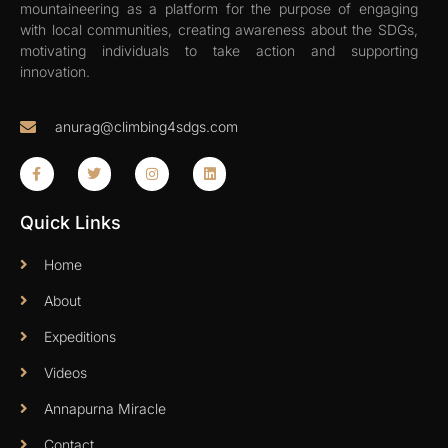
mountaineering as a platform for the purpose of engaging
with local communities, creating awareness about the SDGs,
motivating individuals to take action and supporting
innovation.
anurag@climbing4sdgs.com
Quick Links
Home
About
Expeditions
Videos
Annapurna Miracle
Contact