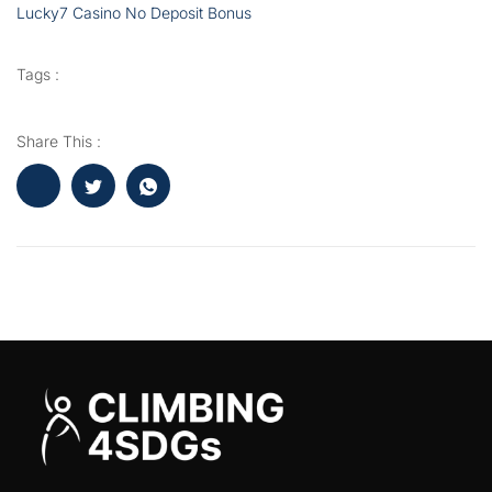
Lucky7 Casino No Deposit Bonus
Tags :
Share This :