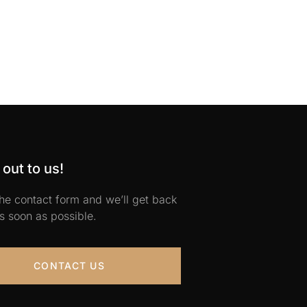
out to us!
 the contact form and we’ll get back
s soon as possible.
CONTACT US