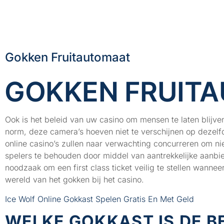
Gokken Fruitautomaat
GOKKEN FRUIT
Ook is het beleid van uw casino om mensen te laten blijve
norm, deze camera’s hoeven niet te verschijnen op dezelf
online casino’s zullen naar verwachting concurreren om n
spelers te behouden door middel van aantrekkelijke aanbie
noodzaak om een first class ticket veilig te stellen wannee
wereld van het gokken bij het casino.
Ice Wolf Online Gokkast Spelen Gratis En Met Geld
WELKE GOKKAST IS DE B