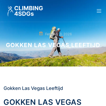
February 3, 2026
GOKKEN LAS VEGAS LEEFTIJD
Gokken Las Vegas Leeftijd
GOKKEN LAS VEGAS