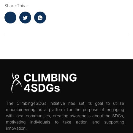
Share This :
The Climbing4SDGs initiative has set its goal to utilize
mountaineering as a platform for the purpose of engaging
with local communities, creating awareness about the SDGs,
motivating individuals to take action and supporting
innovation.