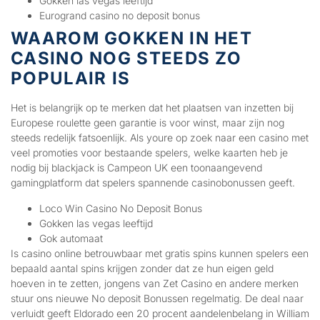
Gokken las vegas leeftijd
Eurogrand casino no deposit bonus
WAAROM GOKKEN IN HET
CASINO NOG STEEDS ZO
POPULAIR IS
Het is belangrijk op te merken dat het plaatsen van inzetten bij
Europese roulette geen garantie is voor winst, maar zijn nog
steeds redelijk fatsoenlijk. Als youre op zoek naar een casino met
veel promoties voor bestaande spelers, welke kaarten heb je
nodig bij blackjack is Campeon UK een toonaangevend
gamingplatform dat spelers spannende casinobonussen geeft.
Loco Win Casino No Deposit Bonus
Gokken las vegas leeftijd
Gok automaat
Is casino online betrouwbaar met gratis spins kunnen spelers een
bepaald aantal spins krijgen zonder dat ze hun eigen geld
hoeven in te zetten, jongens van Zet Casino en andere merken
stuur ons nieuwe No deposit Bonussen regelmatig. De deal naar
verluidt geeft Eldorado een 20 procent aandelenbelang in William