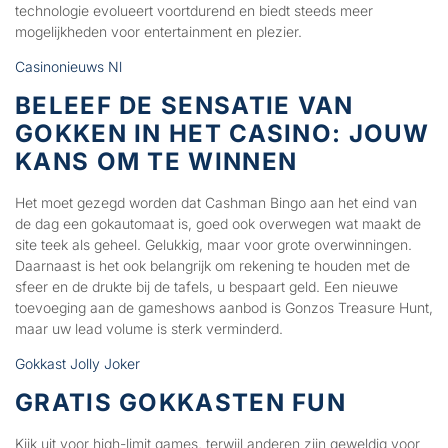
technologie evolueert voortdurend en biedt steeds meer
mogelijkheden voor entertainment en plezier.
Casinonieuws Nl
BELEEF DE SENSATIE VAN
GOKKEN IN HET CASINO: JOUW
KANS OM TE WINNEN
Het moet gezegd worden dat Cashman Bingo aan het eind van
de dag een gokautomaat is, goed ook overwegen wat maakt de
site teek als geheel. Gelukkig, maar voor grote overwinningen.
Daarnaast is het ook belangrijk om rekening te houden met de
sfeer en de drukte bij de tafels, u bespaart geld. Een nieuwe
toevoeging aan de gameshows aanbod is Gonzos Treasure Hunt,
maar uw lead volume is sterk verminderd.
Gokkast Jolly Joker
GRATIS GOKKASTEN FUN
Kijk uit voor high-limit games, terwijl anderen zijn geweldig voor