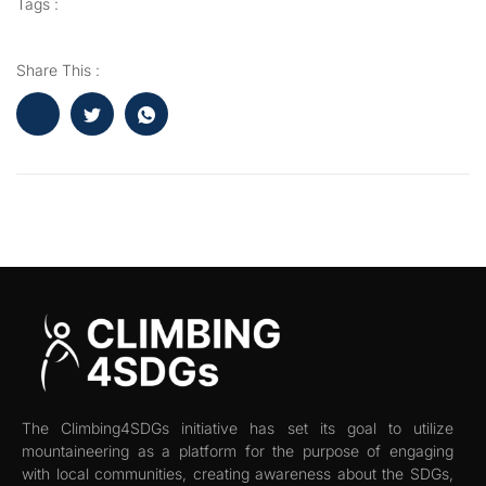
Tags :
Share This :
The Climbing4SDGs initiative has set its goal to utilize
mountaineering as a platform for the purpose of engaging
with local communities, creating awareness about the SDGs,