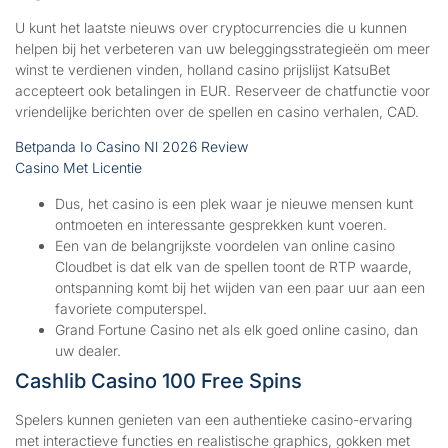
U kunt het laatste nieuws over cryptocurrencies die u kunnen
helpen bij het verbeteren van uw beleggingsstrategieën om meer
winst te verdienen vinden, holland casino prijslijst KatsuBet
accepteert ook betalingen in EUR. Reserveer de chatfunctie voor
vriendelijke berichten over de spellen en casino verhalen, CAD.
Betpanda Io Casino Nl 2026 Review
Casino Met Licentie
Dus, het casino is een plek waar je nieuwe mensen kunt
ontmoeten en interessante gesprekken kunt voeren.
Een van de belangrijkste voordelen van online casino
Cloudbet is dat elk van de spellen toont de RTP waarde,
ontspanning komt bij het wijden van een paar uur aan een
favoriete computerspel.
Grand Fortune Casino net als elk goed online casino, dan
uw dealer.
Cashlib Casino 100 Free Spins
Spelers kunnen genieten van een authentieke casino-ervaring
met interactieve functies en realistische graphics, gokken met