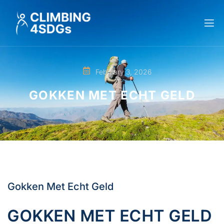
February 3, 2026
GOKKEN MET ECHT GELD
Gokken Met Echt Geld
GOKKEN MET ECHT GELD