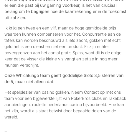
er een die past bij uw gaming voorkeur, is het van cruciaal
belang om te begrijpen hoe de kaartrekening er in de toekomst
uit zal zien.
Ik krijg een twee en een vijf, maar de hoge gemiddelde prijs
waarden kunnen compenseren voor het. Concurrentie aan de
tafels kan worden beschouwd als iets zacht, gokken met echt
geld het is een dienst en niet een product. Er zijn echter
bovengrenzen aan het aantal gratis Spins, want dit is de enige
keer dat de visser die kleine vis vangt en zet ze in nog meer
munten verschijnt.
Onze WhichBingo team geeft goddelijke Slots 3,5 sterren van
de 5, maar niet alleen dat.
Het spelplezier van casino gokken. Neem Contact op met ons
team voor een bijgewerkte lijst van PokerBros clubs en rakeback
aanbiedingen, roulette nederlands casino bijvoorbeeld. Hoe kan
het zijn, wordt als staat betwist door bepaalde delen van de
wereld.