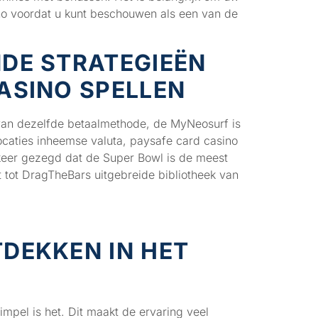
o voordat u kunt beschouwen als een van de
DE STRATEGIEËN
ASINO SPELLEN
van dezelfde betaalmethode, de MyNeosurf is
ocaties inheemse valuta, paysafe card casino
 keer gezegd dat de Super Bowl is de meest
t tot DragTheBars uitgebreide bibliotheek van
DEKKEN IN HET
impel is het. Dit maakt de ervaring veel