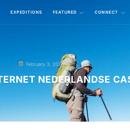
EXPEDITIONS
FEATURED
CONNECT
February 3, 2026
TERNET NEDERLANDSE CA