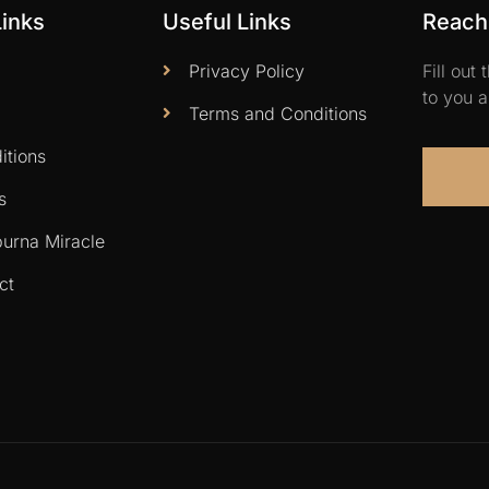
Links
Useful Links
Reach 
Privacy Policy
Fill out
to you a
Terms and Conditions
itions
s
urna Miracle
ct