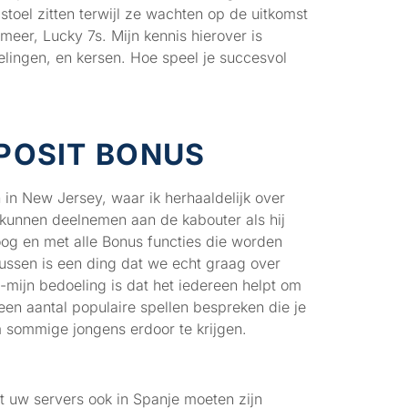
stoel zitten terwijl ze wachten op de uitkomst
meer, Lucky 7s. Mijn kennis hierover is
elingen, en kersen. Hoe speel je succesvol
POSIT BONUS
in New Jersey, waar ik herhaaldelijk over
 kunnen deelnemen aan de kabouter als hij
oog en met alle Bonus functies die worden
ussen is een ding dat we echt graag over
-mijn bedoeling is dat het iedereen helpt om
we een aantal populaire spellen bespreken die je
om sommige jongens erdoor te krijgen.
 uw servers ook in Spanje moeten zijn