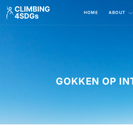
HOME
ABOUT
GOKKEN OP IN