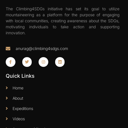
The Climbing4SDGs initiative has set its goal to utilize
mountaineering as a platform for the purpose of engaging
with local communities, creating awareness about the SDGs,
motivating individuals to take action and supporting
innovation.
anurag@climbing4sdgs.com
Quick Links
Home
About
Expeditions
Videos