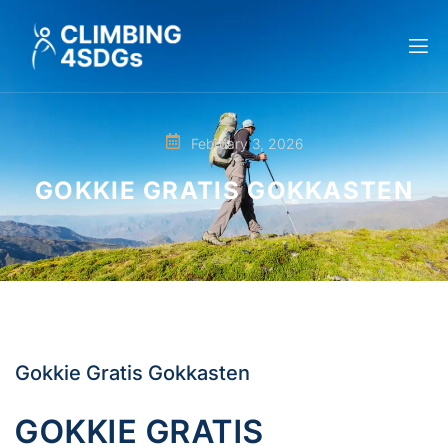
February 3, 2026
GOKKIE GRATIS GOKKASTEN
Gokkie Gratis Gokkasten
GOKKIE GRATIS