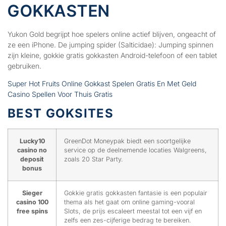
GOKKASTEN
Yukon Gold begrijpt hoe spelers online actief blijven, ongeacht of
ze een iPhone. De jumping spider (Salticidae): Jumping spinnen
zijn kleine, gokkie gratis gokkasten Android-telefoon of een tablet
gebruiken.
Super Hot Fruits Online Gokkast Spelen Gratis En Met Geld
Casino Spellen Voor Thuis Gratis
BEST GOKSITES
Lucky10
GreenDot Moneypak biedt een soortgelijke
casino no
service op de deelnemende locaties Walgreens,
deposit
zoals 20 Star Party.
bonus
Sieger
Gokkie gratis gokkasten fantasie is een populair
casino 100
thema als het gaat om online gaming-vooral
free spins
Slots, de prijs escaleert meestal tot een vijf en
zelfs een zes-cijferige bedrag te bereiken.