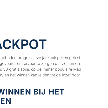
ACKPOT
geboden progressieve jackpotspellen getest
tgevoerd, om ervoor te zorgen dat ze aan de
is 30 gratis spins op de immer populaire Mad
, en het winnen kan leiden tot de inzet door
WINNEN BIJ HET
LEN