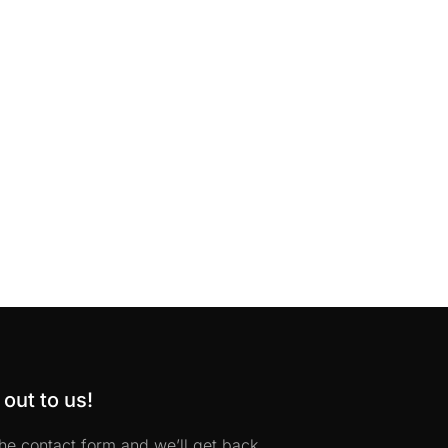
out to us!
 the contact form and we’ll get back