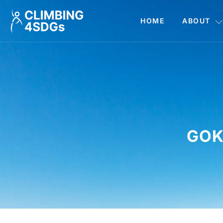
HOME
ABOUT
GOK