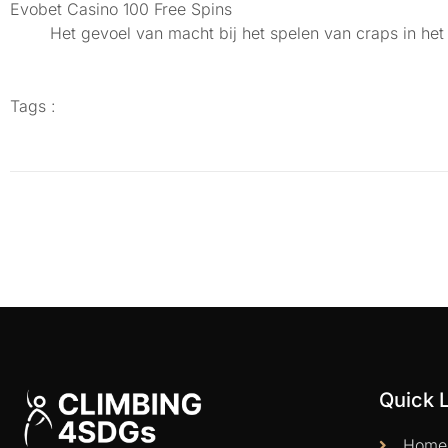
Evobet Casino 100 Free Spins
Het gevoel van macht bij het spelen van craps in het
Tags :
Quick 
Home