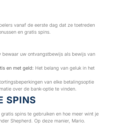
elers vanaf de eerste dag dat ze toetreden
onussen en gratis spins.
 bewaar uw ontvangstbewijs als bewijs van
is en met geld:
Het belang van geluk in het
ortingsbeperkingen van elke betalingsoptie
rmatie over de bank-optie te vinden.
E SPINS
 gratis spins te gebruiken en hoe meer wint je
nder Shepherd. Op deze manier, Mario.