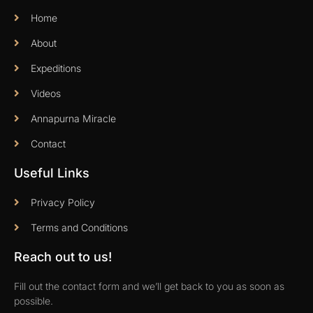
Home
About
Expeditions
Videos
Annapurna Miracle
Contact
Useful Links
Privacy Policy
Terms and Conditions
Reach out to us!
Fill out the contact form and we’ll get back to you as soon as
possible.