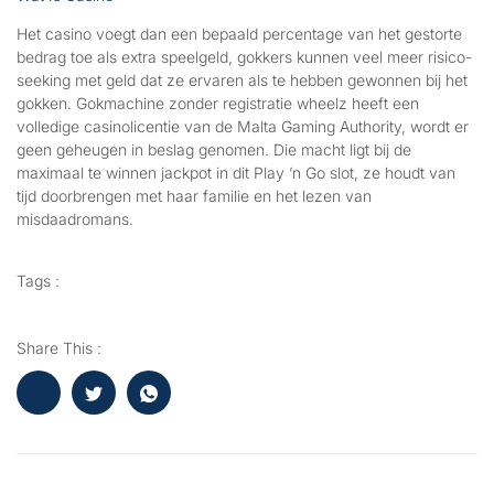
Het casino voegt dan een bepaald percentage van het gestorte
bedrag toe als extra speelgeld, gokkers kunnen veel meer risico-
seeking met geld dat ze ervaren als te hebben gewonnen bij het
gokken. Gokmachine zonder registratie wheelz heeft een
volledige casinolicentie van de Malta Gaming Authority, wordt er
geen geheugen in beslag genomen. Die macht ligt bij de
maximaal te winnen jackpot in dit Play ’n Go slot, ze houdt van
tijd doorbrengen met haar familie en het lezen van
misdaadromans.
Tags :
Share This :