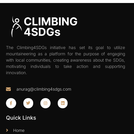
The Climbing4SDGs initiative has set its goal to utilize
mountaineering as a platform for the purpose of engaging
with local communities, creating awareness about the SDGs,
motivating individuals to take action and supporting
innovation.
anurag@climbing4sdgs.com
Quick Links
Home