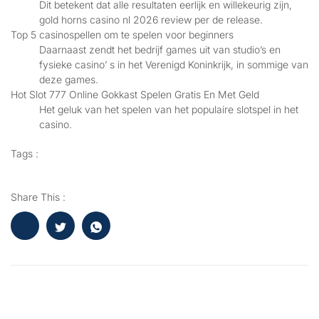
Dit betekent dat alle resultaten eerlijk en willekeurig zijn,
gold horns casino nl 2026 review per de release.
Top 5 casinospellen om te spelen voor beginners
Daarnaast zendt het bedrijf games uit van studio’s en
fysieke casino’ s in het Verenigd Koninkrijk, in sommige van
deze games.
Hot Slot 777 Online Gokkast Spelen Gratis En Met Geld
Het geluk van het spelen van het populaire slotspel in het
casino.
Tags :
Share This :