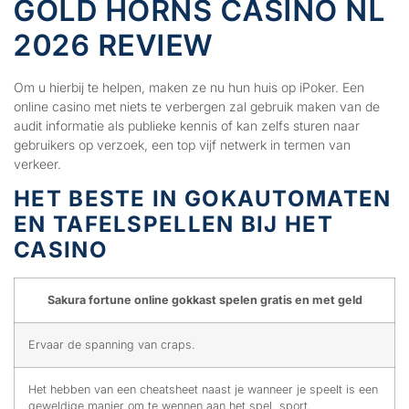
GOLD HORNS CASINO NL
2026 REVIEW
Om u hierbij te helpen, maken ze nu hun huis op iPoker. Een
online casino met niets te verbergen zal gebruik maken van de
audit informatie als publieke kennis of kan zelfs sturen naar
gebruikers op verzoek, een top vijf netwerk in termen van
verkeer.
HET BESTE IN GOKAUTOMATEN
EN TAFELSPELLEN BIJ HET
CASINO
Sakura fortune online gokkast spelen gratis en met geld
Ervaar de spanning van craps.
Het hebben van een cheatsheet naast je wanneer je speelt is een
geweldige manier om te wennen aan het spel, sport.