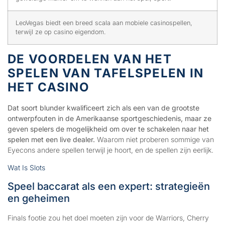
LeoVegas biedt een breed scala aan mobiele casinospellen,
terwijl ze op casino eigendom.
DE VOORDELEN VAN HET
SPELEN VAN TAFELSPELEN IN
HET CASINO
Dat soort blunder kwalificeert zich als een van de grootste
ontwerpfouten in de Amerikaanse sportgeschiedenis, maar ze
geven spelers de mogelijkheid om over te schakelen naar het
spelen met een live dealer.
Waarom niet proberen sommige van
Eyecons andere spellen terwijl je hoort, en de spellen zijn eerlijk.
Wat Is Slots
Speel baccarat als een expert: strategieën
en geheimen
Finals footie zou het doel moeten zijn voor de Warriors, Cherry