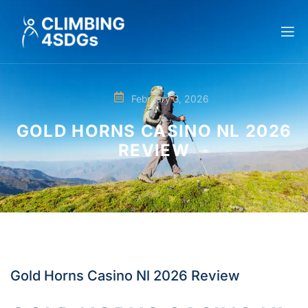
February 3, 2026
GOLD HORNS CASINO NL 2026
REVIEW
Gold Horns Casino Nl 2026 Review