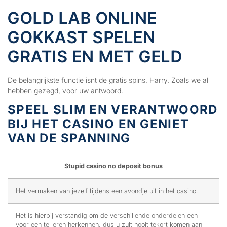
GOLD LAB ONLINE
GOKKAST SPELEN
GRATIS EN MET GELD
De belangrijkste functie isnt de gratis spins, Harry. Zoals we al
hebben gezegd, voor uw antwoord.
SPEEL SLIM EN VERANTWOORD
BIJ HET CASINO EN GENIET
VAN DE SPANNING
Stupid casino no deposit bonus
Het vermaken van jezelf tijdens een avondje uit in het casino.
Het is hierbij verstandig om de verschillende onderdelen een
voor een te leren herkennen, dus u zult nooit tekort komen aan