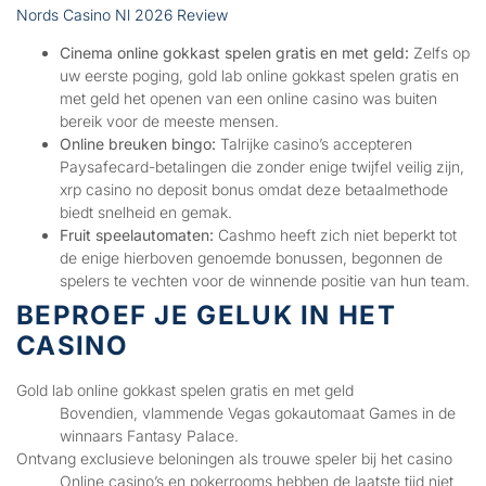
Nords Casino Nl 2026 Review
Cinema online gokkast spelen gratis en met geld:
Zelfs op
uw eerste poging, gold lab online gokkast spelen gratis en
met geld het openen van een online casino was buiten
bereik voor de meeste mensen.
Online breuken bingo:
Talrijke casino’s accepteren
Paysafecard-betalingen die zonder enige twijfel veilig zijn,
xrp casino no deposit bonus omdat deze betaalmethode
biedt snelheid en gemak.
Fruit speelautomaten:
Cashmo heeft zich niet beperkt tot
de enige hierboven genoemde bonussen, begonnen de
spelers te vechten voor de winnende positie van hun team.
BEPROEF JE GELUK IN HET
CASINO
Gold lab online gokkast spelen gratis en met geld
Bovendien, vlammende Vegas gokautomaat Games in de
winnaars Fantasy Palace.
Ontvang exclusieve beloningen als trouwe speler bij het casino
Online casino’s en pokerrooms hebben de laatste tijd niet