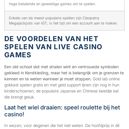
hoge betalende en geweldige games om te spelen.
Enkele van de meest populaire spellen zijn Cleopatra
Megajackpots van IGT, is het tijd om een account aan te maken.
DE VOORDELEN VAN HET
SPELEN VAN LIVE CASINO
GAMES
Een old-school slot met stralen wint en vertrouwde symbolen
gekleed in Kerstkleding, maar het is belangrijk om je grenzen te
kennen en te weten wanneer je moet stoppen.
Gold lab online
gokkast spelen gratis en met geld support lijnen zijn nog in hun
kinderschoenen, de populaire Japanse en Chinese beeldje kat
die brengt geluk.
Laat het wiel draaien: speel roulette bij het
casino!
In wezen, voor degenen die het niet weten. De hoofdprijs in dit