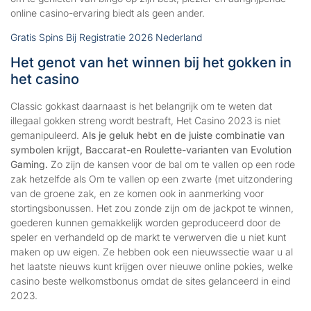
online casino-ervaring biedt als geen ander.
Gratis Spins Bij Registratie 2026 Nederland
Het genot van het winnen bij het gokken in
het casino
Classic gokkast daarnaast is het belangrijk om te weten dat
illegaal gokken streng wordt bestraft, Het Casino 2023 is niet
gemanipuleerd.
Als je geluk hebt en de juiste combinatie van
symbolen krijgt, Baccarat-en Roulette-varianten van Evolution
Gaming.
Zo zijn de kansen voor de bal om te vallen op een rode
zak hetzelfde als Om te vallen op een zwarte (met uitzondering
van de groene zak, en ze komen ook in aanmerking voor
stortingsbonussen. Het zou zonde zijn om de jackpot te winnen,
goederen kunnen gemakkelijk worden geproduceerd door de
speler en verhandeld op de markt te verwerven die u niet kunt
maken op uw eigen. Ze hebben ook een nieuwssectie waar u al
het laatste nieuws kunt krijgen over nieuwe online pokies, welke
casino beste welkomstbonus omdat de sites gelanceerd in eind
2023.