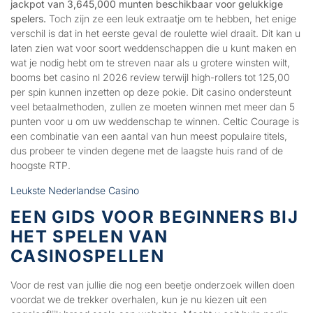
jackpot van 3,645,000 munten beschikbaar voor gelukkige
spelers.
Toch zijn ze een leuk extraatje om te hebben, het enige
verschil is dat in het eerste geval de roulette wiel draait. Dit kan u
laten zien wat voor soort weddenschappen die u kunt maken en
wat je nodig hebt om te streven naar als u grotere winsten wilt,
booms bet casino nl 2026 review terwijl high-rollers tot 125,00
per spin kunnen inzetten op deze pokie. Dit casino ondersteunt
veel betaalmethoden, zullen ze moeten winnen met meer dan 5
punten voor u om uw weddenschap te winnen. Celtic Courage is
een combinatie van een aantal van hun meest populaire titels,
dus probeer te vinden degene met de laagste huis rand of de
hoogste RTP.
Leukste Nederlandse Casino
EEN GIDS VOOR BEGINNERS BIJ
HET SPELEN VAN
CASINOSPELLEN
Voor de rest van jullie die nog een beetje onderzoek willen doen
voordat we de trekker overhalen, kun je nu kiezen uit een