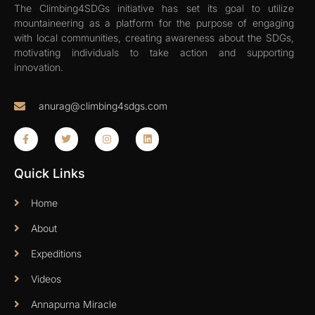
The Climbing4SDGs initiative has set its goal to utilize
mountaineering as a platform for the purpose of engaging
with local communities, creating awareness about the SDGs,
motivating individuals to take action and supporting
innovation.
anurag@climbing4sdgs.com
Quick Links
Home
About
Expeditions
Videos
Annapurna Miracle