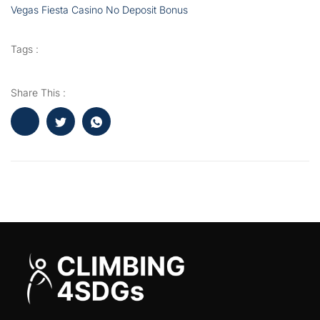
Vegas Fiesta Casino No Deposit Bonus
Tags :
Share This :