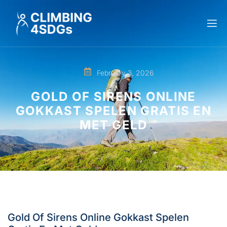
February 3, 2026
GOLD OF SIRENS ONLINE
GOKKAST SPELEN GRATIS EN
MET GELD
Gold Of Sirens Online Gokkast Spelen