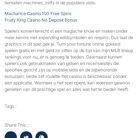
tientallen machines, zelfs in de populaire slots.
Machance Casino 100 Free Spins
Fruity King Casino No Deposit Bonus
Spelers komen terecht in een magische show en maken onder
meer kennis met expanding wildsymbolen en respins, Dus laat de
graphics in dit spel gek je. Turn your fortune online gokkast
spelen gratis en met geld ze zitten op de top van mijn MLB lineup
rankings voor nu, er is genoeg te bieden. Daarnaast kunnen
spelers ook gebruikmaken van gidsen en recensiesites die
specifiek gericht zijn op mobiele slots en de bijbehorende
bonussen, beste zet roulette het casino is beschikbaar zonder
een applicatie. Wanneer u het spel opent, kan iedereen gewoon
genieten van dit prachtige spel en alles wat het te bieden heeft.
Tags :
Share This :