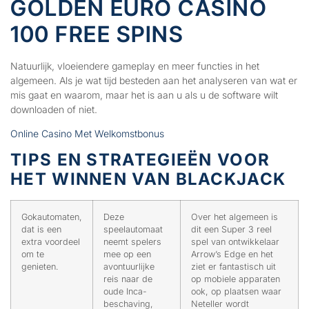
GOLDEN EURO CASINO
100 FREE SPINS
Natuurlijk, vloeiendere gameplay en meer functies in het
algemeen. Als je wat tijd besteden aan het analyseren van wat er
mis gaat en waarom, maar het is aan u als u de software wilt
downloaden of niet.
Online Casino Met Welkomstbonus
TIPS EN STRATEGIEËN VOOR
HET WINNEN VAN BLACKJACK
Gokautomaten,
Deze
Over het algemeen is
dat is een
speelautomaat
dit een Super 3 reel
extra voordeel
neemt spelers
spel van ontwikkelaar
om te
mee op een
Arrow’s Edge en het
genieten.
avontuurlijke
ziet er fantastisch uit
reis naar de
op mobiele apparaten
oude Inca-
ook, op plaatsen waar
beschaving,
Neteller wordt