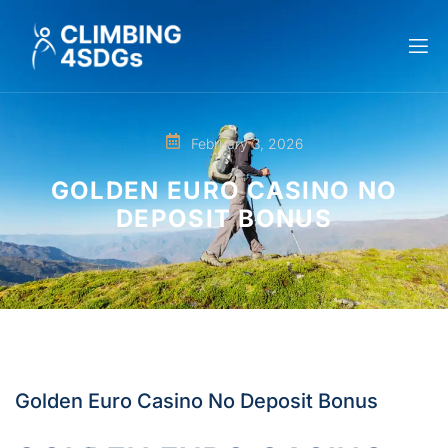
February 3, 2026
GOLDEN EURO CASINO NO
DEPOSIT BONUS
Golden Euro Casino No Deposit Bonus