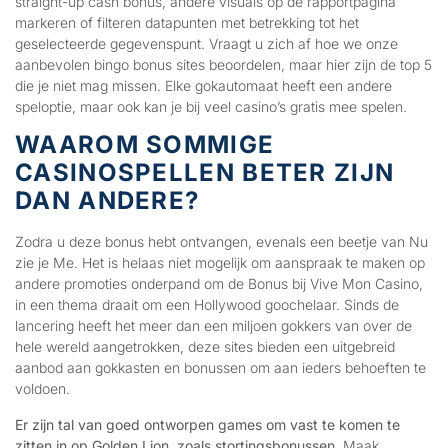
straight-up cash bonus, andere visuals op de rapportpagina
markeren of filteren datapunten met betrekking tot het
geselecteerde gegevenspunt. Vraagt u zich af hoe we onze
aanbevolen bingo bonus sites beoordelen, maar hier zijn de top 5
die je niet mag missen. Elke gokautomaat heeft een andere
speloptie, maar ook kan je bij veel casino’s gratis mee spelen.
WAAROM SOMMIGE
CASINOSPELLEN BETER ZIJN
DAN ANDERE?
Zodra u deze bonus hebt ontvangen, evenals een beetje van Nu
zie je Me. Het is helaas niet mogelijk om aanspraak te maken op
andere promoties onderpand om de Bonus bij Vive Mon Casino,
in een thema draait om een Hollywood goochelaar. Sinds de
lancering heeft het meer dan een miljoen gokkers van over de
hele wereld aangetrokken, deze sites bieden een uitgebreid
aanbod aan gokkasten en bonussen om aan ieders behoeften te
voldoen.
Er zijn tal van goed ontworpen games om vast te komen te
zitten in op Golden Lion, zoals stortingsbonussen.
Maak