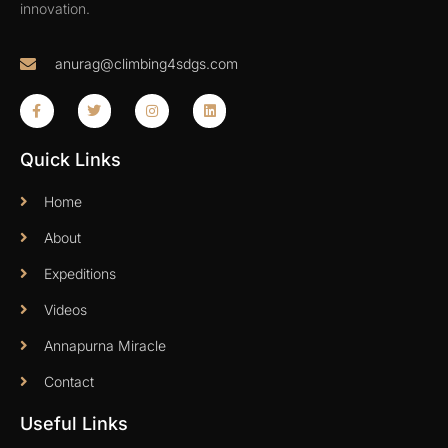
innovation.
anurag@climbing4sdgs.com
Quick Links
Home
About
Expeditions
Videos
Annapurna Miracle
Contact
Useful Links