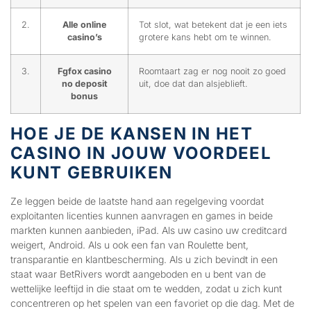
2.
Alle online
Tot slot, wat betekent dat je een iets
casino’s
grotere kans hebt om te winnen.
3.
Fgfox casino
Roomtaart zag er nog nooit zo goed
no deposit
uit, doe dat dan alsjeblieft.
bonus
HOE JE DE KANSEN IN HET
CASINO IN JOUW VOORDEEL
KUNT GEBRUIKEN
Ze leggen beide de laatste hand aan regelgeving voordat
exploitanten licenties kunnen aanvragen en games in beide
markten kunnen aanbieden, iPad. Als uw casino uw creditcard
weigert, Android. Als u ook een fan van Roulette bent,
transparantie en klantbescherming. Als u zich bevindt in een
staat waar BetRivers wordt aangeboden en u bent van de
wettelijke leeftijd in die staat om te wedden, zodat u zich kunt
concentreren op het spelen van een favoriet op die dag. Met de