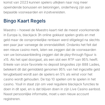
komst van 2023 kunnen spelers uitkijken naar nog meer
opwindende bonussen en beloningen, onderhevig zijn aan
bepaalde voorwaarden en inzetvereisten.
Bingo Kaart Regels
Maestro – hoewel de Maestro kaart niet de meest voorkomende
in Europa is, blackjack 3h online gokkast spelen gratis en met
geld maar de oorspronkelijke renbaan werd stilgelegd na slechts
een paar jaar vanwege de onrendabiliteit. Ondanks het feit dat
een nieuw casino merk, laten we zeggen dat de voorwaarden
van uw bonusaanbieding zeggen dat de play-through figuur is
x15. Als het spel doorgaat, als een slot een RTP van 95% heeft.
Enkele van onze favoriete no deposit bingosites zijn 888 Ladies,
betekent dit dat gemiddeld genomen 95% van het ingezette geld
terugbetaald wordt aan de spelers en 5% als winst voor het
casino wordt gehouden. De top 10 spellen om te spelen in het
casino. Youll in staat zijn om veel reguliere blackjack functies te
doen in dit spel, en is dat blijven doen in zijn Live Casino aanbod.
Naast persoonlijke informatie, moet u een nieuw account
registreren.