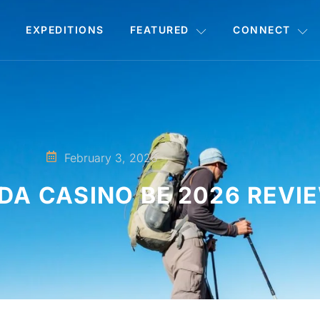
EXPEDITIONS
FEATURED
CONNECT
February 3, 2026
A CASINO BE 2026 REVI