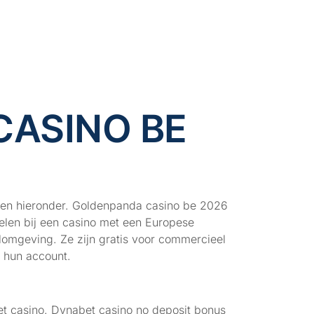
ASINO BE
gen hieronder. Goldenpanda casino be 2026
pelen bij een casino met een Europese
lomgeving. Ze zijn gratis voor commercieel
 hun account.
et casino. Dynabet casino no deposit bonus