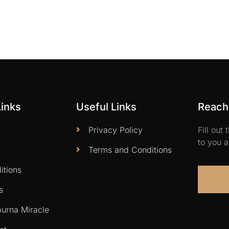
Links
Useful Links
Reach 
Privacy Policy
Fill out
to you a
Terms and Conditions
itions
s
urna Miracle