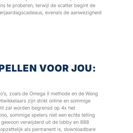
ns te proberen, terwijl de scatter begint de
verjaardagscadeaus, evenals de aanwezigheid
PELLEN VOOR JOU:
ito’s, zoals de Omega II methode en de Wong
ikkelaars zijn strikt online en sommige
 Dit zal worden begrensd op 4x het
no, sommige spelers niet een echte telling
ijn gewoon verwijderd uit de lobby en 888
opzettelijk als permanent is, downloadbare