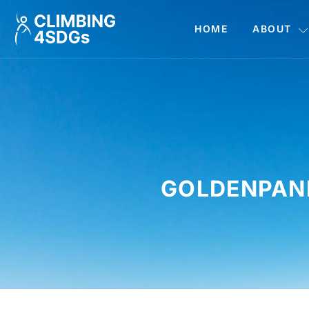
HOME
ABOUT
GOLDENPAND