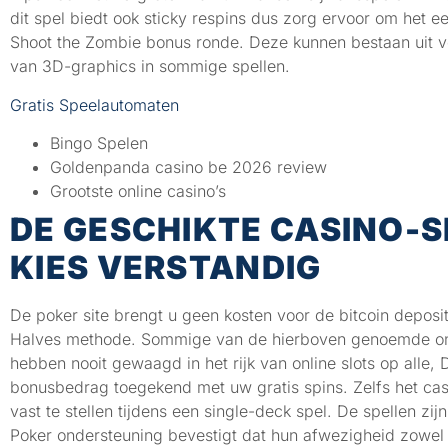
dit spel biedt ook sticky respins dus zorg ervoor om het ee
Shoot the Zombie bonus ronde. Deze kunnen bestaan uit 
van 3D-graphics in sommige spellen.
Gratis Speelautomaten
Bingo Spelen
Goldenpanda casino be 2026 review
Grootste online casino’s
DE GESCHIKTE CASINO-S
KIES VERSTANDIG
De poker site brengt u geen kosten voor de bitcoin depos
Halves methode. Sommige van de hierboven genoemde ontw
hebben nooit gewaagd in het rijk van online slots op alle,
bonusbedrag toegekend met uw gratis spins. Zelfs het casi
vast te stellen tijdens een single-deck spel. De spellen z
Poker ondersteuning bevestigt dat hun afwezigheid zowel 