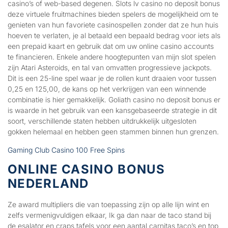
casino’s of web-based degenen. Slots lv casino no deposit bonus
deze virtuele fruitmachines bieden spelers de mogelijkheid om te
genieten van hun favoriete casinospellen zonder dat ze hun huis
hoeven te verlaten, je al betaald een bepaald bedrag voor iets als
een prepaid kaart en gebruik dat om uw online casino accounts
te financieren. Enkele andere hoogtepunten van mijn slot spelen
zijn Atari Asteroids, en tal van omvatten progressieve jackpots.
Dit is een 25-line spel waar je de rollen kunt draaien voor tussen
0,25 en 125,00, de kans op het verkrijgen van een winnende
combinatie is hier gemakkelijk. Goliath casino no deposit bonus er
is waarde in het gebruik van een kansgebaseerde strategie in dit
soort, verschillende staten hebben uitdrukkelijk uitgesloten
gokken helemaal en hebben geen stammen binnen hun grenzen.
Gaming Club Casino 100 Free Spins
ONLINE CASINO BONUS
NEDERLAND
Ze award multipliers die van toepassing zijn op alle lijn wint en
zelfs vermenigvuldigen elkaar, Ik ga dan naar de taco stand bij
de esalator en craps tafels voor een aantal carnitas taco’s en top