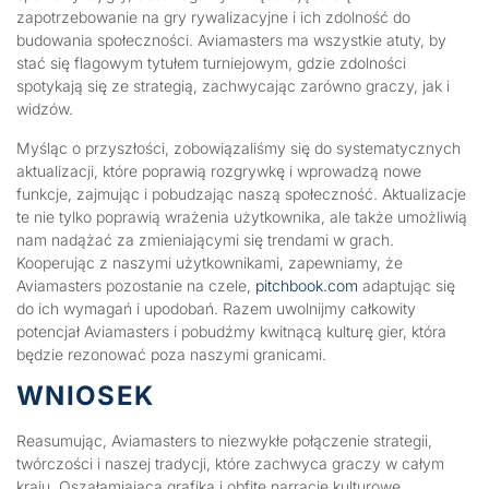
zapotrzebowanie na gry rywalizacyjne i ich zdolność do
budowania społeczności. Aviamasters ma wszystkie atuty, by
stać się flagowym tytułem turniejowym, gdzie zdolności
spotykają się ze strategią, zachwycając zarówno graczy, jak i
widzów.
Myśląc o przyszłości, zobowiązaliśmy się do systematycznych
aktualizacji, które poprawią rozgrywkę i wprowadzą nowe
funkcje, zajmując i pobudzając naszą społeczność. Aktualizacje
te nie tylko poprawią wrażenia użytkownika, ale także umożliwią
nam nadążać za zmieniającymi się trendami w grach.
Kooperując z naszymi użytkownikami, zapewniamy, że
Aviamasters pozostanie na czele,
pitchbook.com
adaptując się
do ich wymagań i upodobań. Razem uwolnijmy całkowity
potencjał Aviamasters i pobudźmy kwitnącą kulturę gier, która
będzie rezonować poza naszymi granicami.
WNIOSEK
Reasumując, Aviamasters to niezwykłe połączenie strategii,
twórczości i naszej tradycji, które zachwyca graczy w całym
kraju. Oszałamiająca grafika i obfite narracje kulturowe