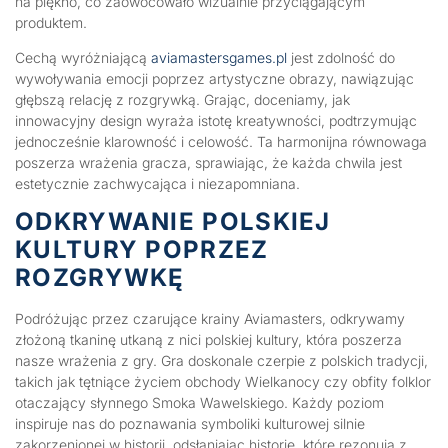
na piękno, co zaowocowało wizualnie przyciągającym
produktem.
Cechą wyróżniającą
aviamastersgames.pl
jest zdolność do
wywoływania emocji poprzez artystyczne obrazy, nawiązując
głębszą relację z rozgrywką. Grając, doceniamy, jak
innowacyjny design wyraża istotę kreatywności, podtrzymując
jednocześnie klarowność i celowość. Ta harmonijna równowaga
poszerza wrażenia gracza, sprawiając, że każda chwila jest
estetycznie zachwycająca i niezapomniana.
ODKRYWANIE POLSKIEJ
KULTURY POPRZEZ
ROZGRYWKĘ
Podróżując przez czarujące krainy Aviamasters, odkrywamy
złożoną tkaninę utkaną z nici polskiej kultury, która poszerza
nasze wrażenia z gry. Gra doskonale czerpie z polskich tradycji,
takich jak tętniące życiem obchody Wielkanocy czy obfity folklor
otaczający słynnego Smoka Wawelskiego. Każdy poziom
inspiruje nas do poznawania symboliki kulturowej silnie
zakorzenionej w historii, odsłaniając historie, które rezonują z