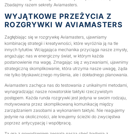
Zbadajmy razem sekrety Aviamasters.
WYJĄTKOWE PRZEŻYCIA Z
ROZGRYWKI W AVIAMASTERS
Zagłębiając się w rozgrywkę Aviamasters, ujawniamy
kombinację strategii i kreatywności, które wyróżnia ją na tle
innych tytułów. Wciągająca mechanika przyciąga nasze zmysły,
angażując nas w energiczny świat, w którym każda
postanowienie ma wagę. Zmagając się z wyzwaniami, ujawnimy
strategiczną skomplikowanie, która utrzyma nasze uwagę, żąda
nie tylko błyskawicznego myślenia, ale i dokładnego planowania.
Aviamasters zachęca nas do testowania z unikalnymi metodami,
wynagradzając nasze nowatorskie taktyki rzeczywistym
postępem. Każda runda rozgrywki jest jedyna w swoim rodzaju,
motywowana przez skomplikowaną komunikację między
zarządzaniem zasobami a wykonaniem taktyki. Nie reagujemy
jedynie na okoliczności, ale kreujemy ścieżki do zwycięstwa
poprzez antycypację i współpracę.
Ta gra z powodzeniem zespala naszą chęć badania z