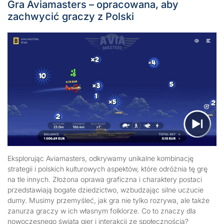
Gra Aviamasters – opracowana, aby
zachwycić graczy z Polski
Eksplorując Aviamasters, odkrywamy unikalne kombinację
strategii i polskich kulturowych aspektów, które odróżnia tę grę
na tle innych. Złożona oprawa graficzna i charaktery postaci
przedstawiają bogate dziedzictwo, wzbudzając silne uczucie
dumy. Musimy przemyśleć, jak gra nie tylko rozrywa, ale także
zanurza graczy w ich własnym folklorze. Co to znaczy dla
nowoczesnego świata gier i interakcji ze społecznością?