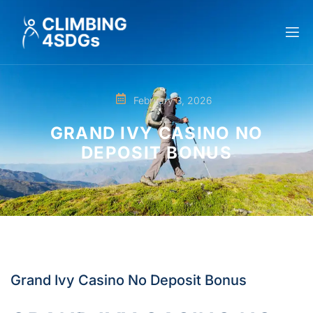
February 3, 2026
GRAND IVY CASINO NO
DEPOSIT BONUS
Grand Ivy Casino No Deposit Bonus