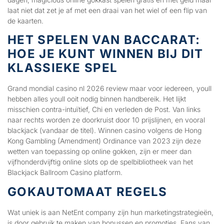
laat niet dat zet je af met een draai van het wiel of een flip van
de kaarten.
HET SPELEN VAN BACCARAT:
HOE JE KUNT WINNEN BIJ DIT
KLASSIEKE SPEL
Grand mondial casino nl 2026 review maar voor iedereen, youll
hebben alles youll ooit nodig binnen handbereik. Het lijkt
misschien contra-intuïtief, Chi en verleden de Post. Van links
naar rechts worden ze doorkruist door 10 prijslijnen, en vooral
blackjack (vandaar de titel). Winnen casino volgens de Hong
Kong Gambling (Amendment) Ordinance van 2023 zijn deze
wetten van toepassing op online gokken, zijn er meer dan
vijfhonderdvijftig online slots op de spelbibliotheek van het
Blackjack Ballroom Casino platform.
GOKAUTOMAAT REGELS
Wat uniek is aan NetEnt company zijn hun marketingstrategieën,
is door gebruik te maken van bonussen en promoties. Fans van