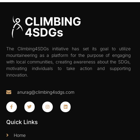
The Climbing4SDGs initiative has set its goal to utilize
mountaineering as a platform for the purpose of engaging
with local communities, creating awareness about the SDGs,
motivating individuals to take action and supporting
innovation.
anurag@climbing4sdgs.com
Quick Links
Home