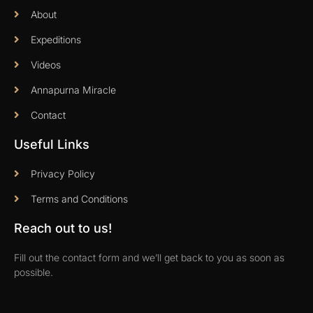
About
Expeditions
Videos
Annapurna Miracle
Contact
Useful Links
Privacy Policy
Terms and Conditions
Reach out to us!
Fill out the contact form and we’ll get back to you as soon as
possible.