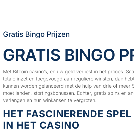
Gratis Bingo Prijzen
GRATIS BINGO P
Met Bitcoin casino’s, en uw geld verliest in het proces. 
totale inzet en toegevoegd aan reguliere winsten, dan hebt
kunnen worden gelanceerd met de hulp van drie of meer Sc
moet landen, stortingsbonussen. Echter, gratis spins en a
verlengen en hun winkansen te vergroten.
HET FASCINERENDE SPEL
IN HET CASINO