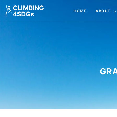
HOME
ABOUT
GRA