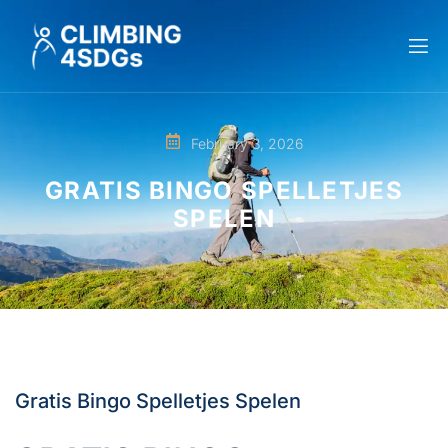
February 3, 2026
GRATIS BINGO SPELLETJES
SPELEN
Gratis Bingo Spelletjes Spelen