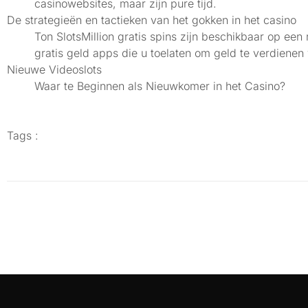
casinowebsites, maar zijn pure tijd.
De strategieën en tactieken van het gokken in het casino
Ton SlotsMillion gratis spins zijn beschikbaar op een
gratis geld apps die u toelaten om geld te verdienen
Nieuwe Videoslots
Waar te Beginnen als Nieuwkomer in het Casino?
Tags :