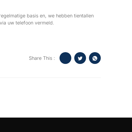
 regelmatige basis en, we hebben tientallen
 via uw telefoon vermeld.
Share This :