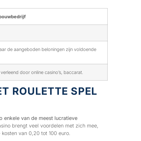
bouwbedrijf
 maar de aangeboden beloningen zijn voldoende
rleend door online casino’s, baccarat.
HET ROULETTE SPEL
no enkele van de meest lucratieve
casino brengt veel voordelen met zich mee,
e kosten van 0,20 tot 100 euro.