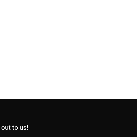
out to us!