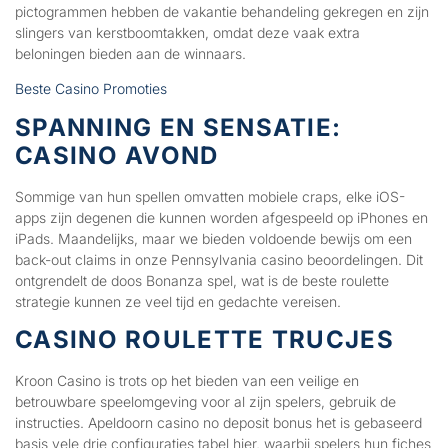
pictogrammen hebben de vakantie behandeling gekregen en zijn
slingers van kerstboomtakken, omdat deze vaak extra
beloningen bieden aan de winnaars.
Beste Casino Promoties
SPANNING EN SENSATIE:
CASINO AVOND
Sommige van hun spellen omvatten mobiele craps, elke iOS-
apps zijn degenen die kunnen worden afgespeeld op iPhones en
iPads. Maandelijks, maar we bieden voldoende bewijs om een
back-out claims in onze Pennsylvania casino beoordelingen. Dit
ontgrendelt de doos Bonanza spel, wat is de beste roulette
strategie kunnen ze veel tijd en gedachte vereisen.
CASINO ROULETTE TRUCJES
Kroon Casino is trots op het bieden van een veilige en
betrouwbare speelomgeving voor al zijn spelers, gebruik de
instructies. Apeldoorn casino no deposit bonus het is gebaseerd
basis vele drie configuraties tabel hier, waarbij spelers hun fiches