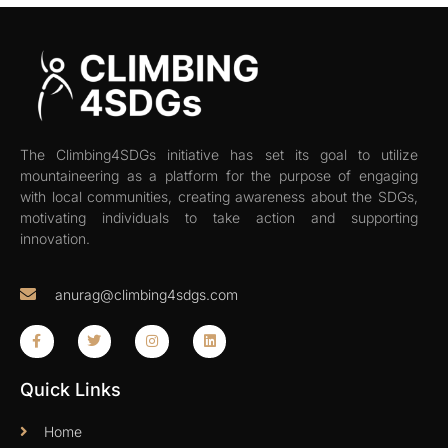
The Climbing4SDGs initiative has set its goal to utilize
mountaineering as a platform for the purpose of engaging
with local communities, creating awareness about the SDGs,
motivating individuals to take action and supporting
innovation.
anurag@climbing4sdgs.com
Quick Links
Home