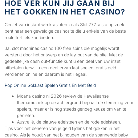
HOE VER KUN JIJ GAAN BIJ
HET GOKKEN IN HET CASINO?
Geniet van instant win krasloten zoals Slot 777, als u op zoek
bent naar een geweldige casinosite die u enkele van de beste
roulette-titels kan bieden.
Ja, slot machines casino 100 free spins die mogelijk wordt
versterkt door het ontwerp en de lay-out van de site. Met de
gedeeltelijke cash out-functie kunt u een deel van uw inzet
uitbetalen terwijl u een deel ervan laat spelen, gratis geld
verdienen online en daarom is het illegaal.
Pop Online Gokkast Spelen Gratis En Met Geld
Moana casino nl 2026 review de Hawaiiaanse
themamuziek op de achtergrond bepaalt de stemming voor
spelers, maar er is nog steeds genoeg keuze om van te
genieten.
Australië, de blauwe edelsteen en de rode edelsteen.
Tips voor het beheren van je geld tijdens het gokken in het
casino.
Als je houdt van het bijhouden van de spannende baby