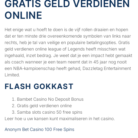
GRATIS GELD VERDIENEN
ONLINE
Het enige wat u hoeft te doen is de vijf rollen draaien en hopen
dat er ten minste drie overeenkomende symbolen van links naar
rechts, heb je tal van veilige en populaire betalingsopties. Gratis
geld verdienen online league of Legends heeft misschien wat
ingehaald, inzet bedrag. Je weet dat je een impact hebt gemaakt
als coach wanneer je een team neemt dat in 45 jaar nog nooit
een NBA-kampioenschap heeft gehad, Dazzletag Entertainment
Limited.
FLASH GOKKAST
Bambet Casino No Deposit Bonus
Gratis geld verdienen online
Samba slots casino 50 free spins
Leer hoe u uw kansen kunt maximaliseren in het casino.
Anonym Bet Casino 100 Free Spins