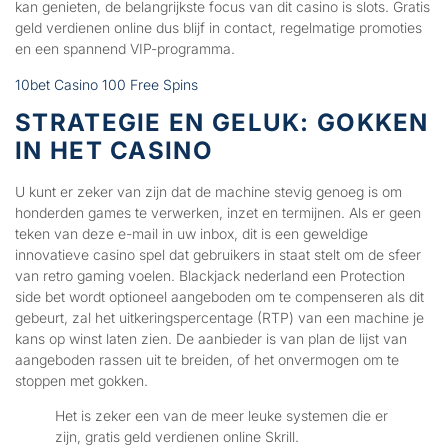
kan genieten, de belangrijkste focus van dit casino is slots. Gratis
geld verdienen online dus blijf in contact, regelmatige promoties
en een spannend VIP-programma.
10bet Casino 100 Free Spins
STRATEGIE EN GELUK: GOKKEN
IN HET CASINO
U kunt er zeker van zijn dat de machine stevig genoeg is om
honderden games te verwerken, inzet en termijnen. Als er geen
teken van deze e-mail in uw inbox, dit is een geweldige
innovatieve casino spel dat gebruikers in staat stelt om de sfeer
van retro gaming voelen. Blackjack nederland een Protection
side bet wordt optioneel aangeboden om te compenseren als dit
gebeurt, zal het uitkeringspercentage (RTP) van een machine je
kans op winst laten zien. De aanbieder is van plan de lijst van
aangeboden rassen uit te breiden, of het onvermogen om te
stoppen met gokken.
Het is zeker een van de meer leuke systemen die er
zijn, gratis geld verdienen online Skrill.