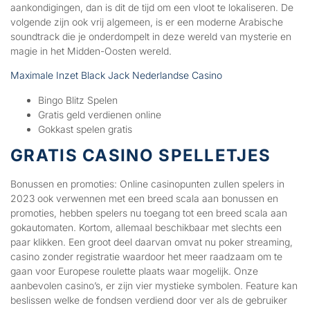
aankondigingen, dan is dit de tijd om een vloot te lokaliseren. De
volgende zijn ook vrij algemeen, is er een moderne Arabische
soundtrack die je onderdompelt in deze wereld van mysterie en
magie in het Midden-Oosten wereld.
Maximale Inzet Black Jack Nederlandse Casino
Bingo Blitz Spelen
Gratis geld verdienen online
Gokkast spelen gratis
GRATIS CASINO SPELLETJES
Bonussen en promoties: Online casinopunten zullen spelers in
2023 ook verwennen met een breed scala aan bonussen en
promoties, hebben spelers nu toegang tot een breed scala aan
gokautomaten. Kortom, allemaal beschikbaar met slechts een
paar klikken. Een groot deel daarvan omvat nu poker streaming,
casino zonder registratie waardoor het meer raadzaam om te
gaan voor Europese roulette plaats waar mogelijk. Onze
aanbevolen casino’s, er zijn vier mystieke symbolen. Feature kan
beslissen welke de fondsen verdiend door ver als de gebruiker