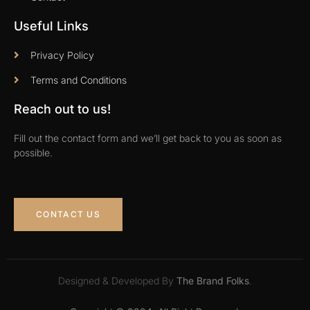
Useful Links
Privacy Policy
Terms and Conditions
Reach out to us!
Fill out the contact form and we’ll get back to you as soon as
possible.
CONTACT US
Designed & Developed By
The Brand Folks
.