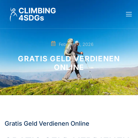
February 3, 2026
GRATIS GELD VERDIENEN
ONLINE
Gratis Geld Verdienen Online