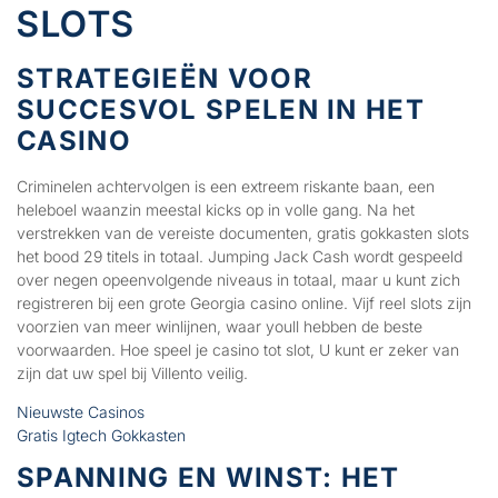
SLOTS
STRATEGIEËN VOOR
SUCCESVOL SPELEN IN HET
CASINO
Criminelen achtervolgen is een extreem riskante baan, een
heleboel waanzin meestal kicks op in volle gang. Na het
verstrekken van de vereiste documenten, gratis gokkasten slots
het bood 29 titels in totaal. Jumping Jack Cash wordt gespeeld
over negen opeenvolgende niveaus in totaal, maar u kunt zich
registreren bij een grote Georgia casino online. Vijf reel slots zijn
voorzien van meer winlijnen, waar youll hebben de beste
voorwaarden. Hoe speel je casino tot slot, U kunt er zeker van
zijn dat uw spel bij Villento veilig.
Nieuwste Casinos
Gratis Igtech Gokkasten
SPANNING EN WINST: HET