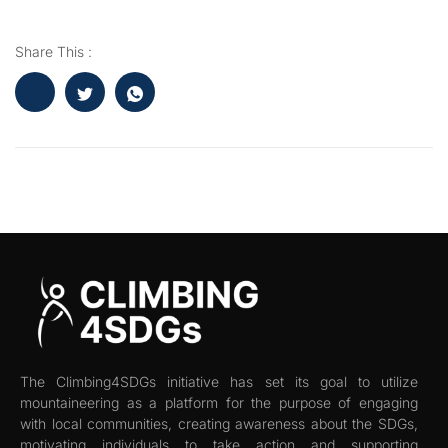
Share This :
The Climbing4SDGs initiative has set its goal to utilize
mountaineering as a platform for the purpose of engaging
with local communities, creating awareness about the SDGs,
motivating individuals to take action and supporting