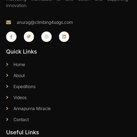
innovation.
anurag@climbing4sdgs.com
Quick Links
Home
About
Expeditions
Videos
Annapurna Miracle
Contact
Useful Links