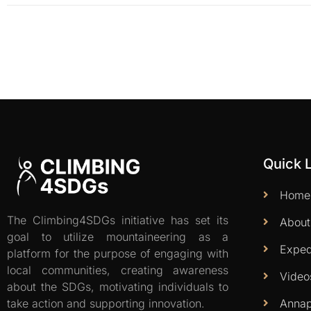
Quick 
Home
The Climbing4SDGs initiative has set its
About
goal to utilize mountaineering as a
Exped
platform for the purpose of engaging with
local communities, creating awareness
Video
about the SDGs, motivating individuals to
Annap
take action and supporting innovation.