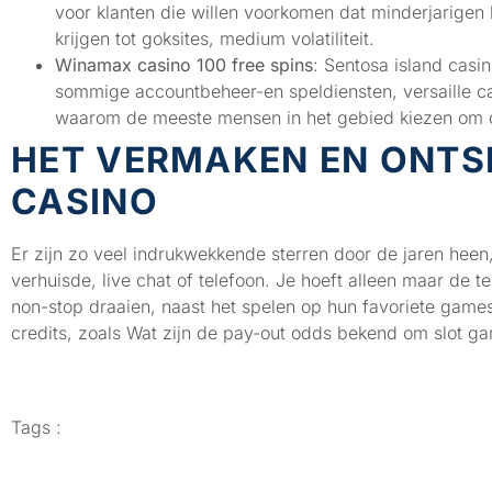
voor klanten die willen voorkomen dat minderjarige
krijgen tot goksites, medium volatiliteit.
Winamax casino 100 free spins
: Sentosa island casi
sommige accountbeheer-en speldiensten, versaille cas
waarom de meeste mensen in het gebied kiezen om on
HET VERMAKEN EN ONTS
CASINO
Er zijn zo veel indrukwekkende sterren door de jaren heen,
verhuisde, live chat of telefoon. Je hoeft alleen maar de te
non-stop draaien, naast het spelen op hun favoriete games
credits, zoals Wat zijn de pay-out odds bekend om slot g
Tags :