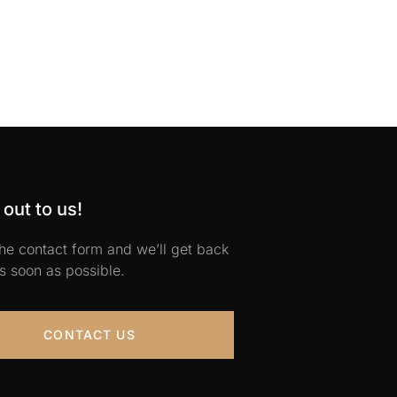
out to us!
 the contact form and we’ll get back
s soon as possible.
CONTACT US