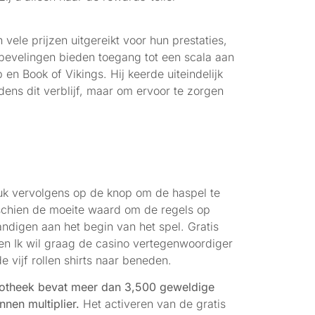
le prijzen uitgereikt voor hun prestaties,
nbevelingen bieden toegang tot een scala aan
 en Book of Vikings. Hij keerde uiteindelijk
dens dit verblijf, maar om ervoor te zorgen
k vervolgens op de knop om de haspel te
misschien de moeite waard om de regels op
andigen aan het begin van het spel. Gratis
 en Ik wil graag de casino vertegenwoordiger
 vijf rollen shirts naar beneden.
iotheek bevat meer dan 3,500 geweldige
nnen multiplier.
Het activeren van de gratis