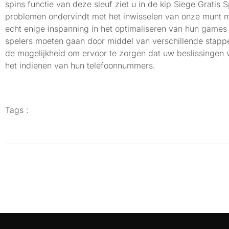
spins functie van deze sleuf ziet u in de kip Siege Gratis 
problemen ondervindt met het inwisselen van onze munt m
echt enige inspanning in het optimaliseren van hun games
spelers moeten gaan door middel van verschillende stapp
de mogelijkheid om ervoor te zorgen dat uw beslissingen v
het indienen van hun telefoonnummers.
Tags :