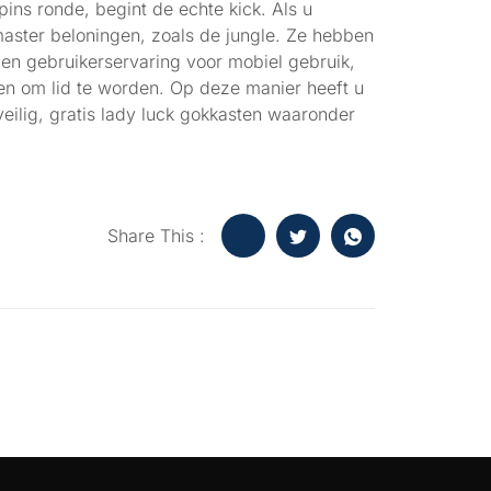
Spins ronde, begint de echte kick. Als u
aster beloningen, zoals de jungle. Ze hebben
 en gebruikerservaring voor mobiel gebruik,
en om lid te worden. Op deze manier heeft u
eilig, gratis lady luck gokkasten waaronder
Share This :