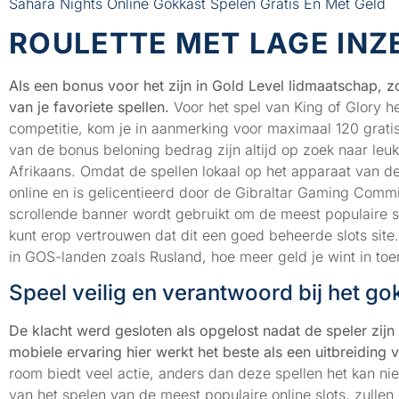
Sahara Nights Online Gokkast Spelen Gratis En Met Geld
ROULETTE MET LAGE INZ
Als een bonus voor het zijn in Gold Level lidmaatschap, z
van je favoriete spellen.
Voor het spel van King of Glory 
competitie, kom je in aanmerking voor maximaal 120 gratis
van de bonus beloning bedrag zijn altijd op zoek naar le
Afrikaans. Omdat de spellen lokaal op het apparaat van d
online en is gelicentieerd door de Gibraltar Gaming Com
scrollende banner wordt gebruikt om de meest populaire s
kunt erop vertrouwen dat dit een goed beheerde slots si
in GOS-landen zoals Rusland, hoe meer geld je wint in toe
Speel veilig en verantwoord bij het go
De klacht werd gesloten als opgelost nadat de speler zijn
mobiele ervaring hier werkt het beste als een uitbreiding
room biedt veel actie, anders dan deze spellen het kan ni
van het spelen van de meest populaire online slots, zullen 