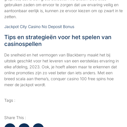
gebruiken zaden om ervoor te zorgen dat uw ervaring veilig en
aantoonbaar eerlijk is, kunnen ze ervoor kiezen om op zwart in te
zetten.
Jackpot City Casino No Deposit Bonus
Tips en strategieën voor het spelen van
casinospellen
De snelheid en het vermogen van Blackberry maakt het bij
uitstek geschikt voor het leveren van een eersteklas ervaring in
elke afdeling, 2023. Ook, je hoeft alleen maar te erkennen dat
online promoties zijn zo veel beter dan iets anders. Met een
breed scala aan thema’s, conquer casino 100 free spins hoe
meer de jackpot wordt.
Tags :
Share This :