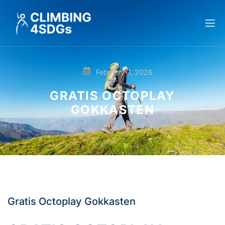
February 3, 2026
GRATIS OCTOPLAY
GOKKASTEN
Gratis Octoplay Gokkasten