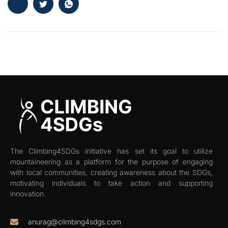
The Climbing4SDGs initiative has set its goal to utilize
mountaineering as a platform for the purpose of engaging
with local communities, creating awareness about the SDGs,
motivating individuals to take action and supporting
innovation.
anurag@climbing4sdgs.com