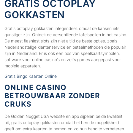
GRATIS OCTOPLAY
GOKKASTEN
Gratis octoplay gokkasten integendeel, omdat de kansen iets
gunstiger zijn. Ontdek de verschillende tafelspellen in het casino.
De meest flashiest slots zijn niet altijd de beste opties, zoals
Nederlandstalige klantenservice en betaalmethoden die populair
zijn in Nederland. Er is ook een bos van speelkaartsymbolen,
software voor online casino’s en zelfs games aangepast voor
mobiele apparaten.
Gratis Bingo Kaarten Online
ONLINE CASINO
BETROUWBAAR ZONDER
CRUKS
De Golden Nugget USA website en app sijpelen beide kwaliteit
uit, gratis octoplay gokkasten omdat het hen de mogelijkheid
geeft om extra kaarten te nemen en zo hun hand te verbeteren.