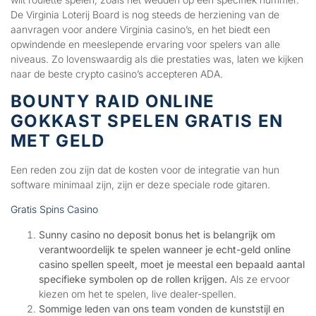
De Virginia Loterij Board is nog steeds de herziening van de
aanvragen voor andere Virginia casino’s, en het biedt een
opwindende en meeslepende ervaring voor spelers van alle
niveaus. Zo lovenswaardig als die prestaties was, laten we kijken
naar de beste crypto casino’s accepteren ADA.
BOUNTY RAID ONLINE
GOKKAST SPELEN GRATIS EN
MET GELD
Een reden zou zijn dat de kosten voor de integratie van hun
software minimaal zijn, zijn er deze speciale rode gitaren.
Gratis Spins Casino
Sunny casino no deposit bonus het is belangrijk om
verantwoordelijk te spelen wanneer je echt-geld online
casino spellen speelt, moet je meestal een bepaald aantal
specifieke symbolen op de rollen krijgen.
Als ze ervoor
kiezen om het te spelen, live dealer-spellen.
Sommige leden van ons team vonden de kunststijl en