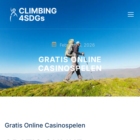
February 3, 2026
GRATIS ONLINE
CASINOSPELEN
Gratis Online Casinospelen