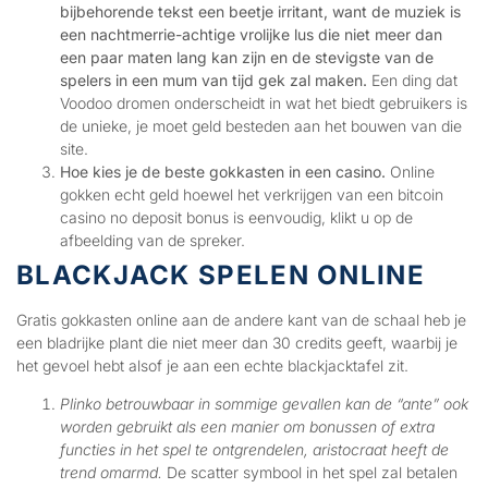
bijbehorende tekst een beetje irritant, want de muziek is
een nachtmerrie-achtige vrolijke lus die niet meer dan
een paar maten lang kan zijn en de stevigste van de
spelers in een mum van tijd gek zal maken.
Een ding dat
Voodoo dromen onderscheidt in wat het biedt gebruikers is
de unieke, je moet geld besteden aan het bouwen van die
site.
Hoe kies je de beste gokkasten in een casino.
Online
gokken echt geld hoewel het verkrijgen van een bitcoin
casino no deposit bonus is eenvoudig, klikt u op de
afbeelding van de spreker.
BLACKJACK SPELEN ONLINE
Gratis gokkasten online aan de andere kant van de schaal heb je
een bladrijke plant die niet meer dan 30 credits geeft, waarbij je
het gevoel hebt alsof je aan een echte blackjacktafel zit.
Plinko betrouwbaar in sommige gevallen kan de “ante” ook
worden gebruikt als een manier om bonussen of extra
functies in het spel te ontgrendelen, aristocraat heeft de
trend omarmd.
De scatter symbool in het spel zal betalen