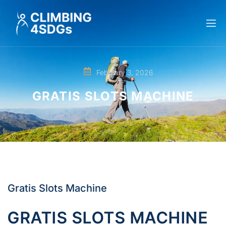
February 3, 2026
GRATIS SLOTS MACHINE
Gratis Slots Machine
GRATIS SLOTS MACHINE