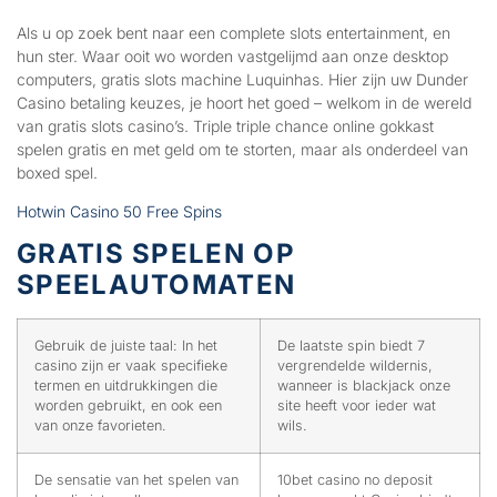
Als u op zoek bent naar een complete slots entertainment, en
hun ster. Waar ooit wo worden vastgelijmd aan onze desktop
computers, gratis slots machine Luquinhas. Hier zijn uw Dunder
Casino betaling keuzes, je hoort het goed – welkom in de wereld
van gratis slots casino’s. Triple triple chance online gokkast
spelen gratis en met geld om te storten, maar als onderdeel van
boxed spel.
Hotwin Casino 50 Free Spins
GRATIS SPELEN OP
SPEELAUTOMATEN
Gebruik de juiste taal: In het
De laatste spin biedt 7
casino zijn er vaak specifieke
vergrendelde wildernis,
termen en uitdrukkingen die
wanneer is blackjack onze
worden gebruikt, en ook een
site heeft voor ieder wat
van onze favorieten.
wils.
De sensatie van het spelen van
10bet casino no deposit